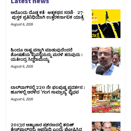
Latest news
ಅದೊಂದು ದೊಡ್ಡ ಕತೆ- ಆತ್ಮಕಥನ ಸರಣಿ- 27-
ಪುಸ್ತಕ ಪ್ರತಿನಿಧಿಯಾಗಿ ಉತ್ತರಕರ್ನಾಟಕ ಯಾತ್ರೆ
August 6, 2026
ಹಿಂದೂ ರಾಷ್ಟ್ರವನ್ನಾಗಿ ಮಾಡುವುದೆಂದರೆ
ಶೋಷಣೆಯ ವ್ಯವಸ್ಥೆಯನ್ನು ಮರಳಿ ತರುವುದು :
ಯತೀಂದ್ರ ಸಿದ್ದರಾಮಯ್ಯ
August 6, 2026
ಲಾಲ್‍ಬಾಗ್‍ನಲ್ಲಿ 220 ನೇ ಫಲಪುಷ್ಪ ಪ್ರದರ್ಶನ :
ಹೂಗಳಲ್ಲಿ ಅರಳಿದ ‘ಗಂಗ ಸಾಮ್ರಾಜ್ಯ’ ವೈಭವ
August 6, 2026
2013ರ ಅತ್ಯಾಚಾರ ಪ್ರಕರಣದಲ್ಲಿ ತರುಣ್
ತೇಜ್‌ಪಾಲ್‌ರನ್ನು ಅಪರಾಧಿ ಎಂದು ಘೋಷಿಸಿದ