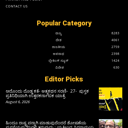
CONTACT US
Popular Category
ರಾಜ್ಯ
8283
ದೇಶ
4061
ರಾಜಕೀಯ
2759
ಅಪರಾಧ
2398
ಬ್ರೇಕಿಂಗ್ ನ್ಯೂಸ್
1424
ವಿದೇಶ
630
Editor Picks
ಅದೊಂದು ದೊಡ್ಡ ಕತೆ- ಆತ್ಮಕಥನ ಸರಣಿ- 27- ಪುಸ್ತಕ
ಪ್ರತಿನಿಧಿಯಾಗಿ ಉತ್ತರಕರ್ನಾಟಕ ಯಾತ್ರೆ
August 6, 2026
ಹಿಂದೂ ರಾಷ್ಟ್ರವನ್ನಾಗಿ ಮಾಡುವುದೆಂದರೆ ಶೋಷಣೆಯ
ವ್ಯವಸ್ಥೆಯನ್ನು ಮರಳಿ ತರುವುದು : ಯತೀಂದ್ರ ಸಿದ್ದರಾಮಯ್ಯ