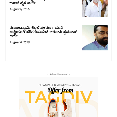
ಬಾಂಬೆ ಹೈಕೋರ್ಟ್
August 6, 2026
ರೇಣುಕಾಸ್ವಾಮಿ ಕೊಲೆ ಪ್ರಕರಣ : ಮಾಫಿ
ಸಾಕ್ಷಿಯಾಗಿ ಪರಿಗಣಿಸುವಂತೆ ಆರೋಪಿ ಪ್ರದೋಷ್‌
ಅರ್ಜಿ
August 6, 2026
- Advertisement -