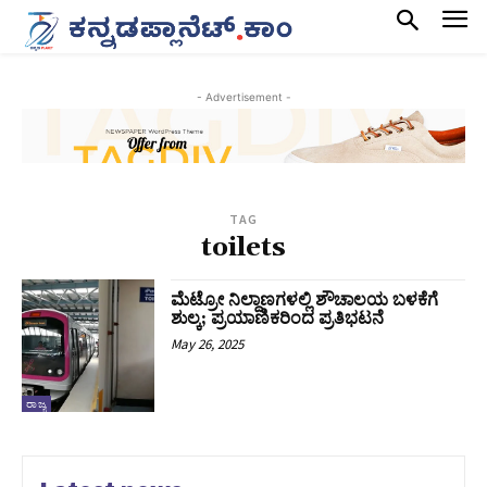
- Advertisement -
TAG
toilets
ಮೆಟ್ರೋ ನಿಲ್ದಾಣಗಳಲ್ಲಿ ಶೌಚಾಲಯ ಬಳಕೆಗೆ
ಶುಲ್ಕ; ಪ್ರಯಾಣಿಕರಿಂದ ಪ್ರತಿಭಟನೆ
May 26, 2025
ರಾಜ್ಯ