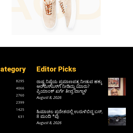
Category
Editor Picks
ರಾಷ್ಟ್ರನಿಷ್ಠೆಯ ಪ್ರಮಾಣಪತ್ರ ನೀಡುವ ಹಕ್ಕು
8295
ಆರ್‌ಎಸ್‌ಎಸ್‌ಗೆ ನೀಡಿದ್ದು ಯಾರು?
4066
ಪ್ರಿಯಾಂಕ್ ಖರ್ಗೆ ತೀವ್ರ ವಾಗ್ದಾಳಿ
2760
August 8, 2026
2399
1425
ಹಿಮಾಚಲ ಪ್ರದೇಶದಲ್ಲಿ ಉರುಳಿಬಿದ್ದ ಬಸ್‌,
8 ಮಂದಿ *ವು
631
August 8, 2026