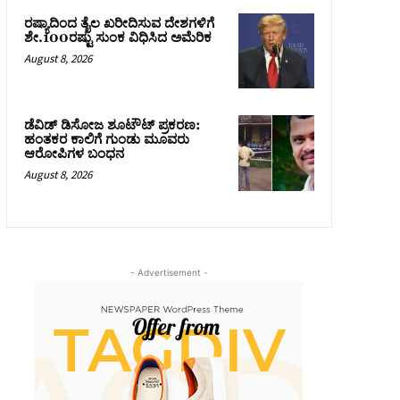
ರಷ್ಯಾದಿಂದ ತೈಲ ಖರೀದಿಸುವ ದೇಶಗಳಿಗೆ
ಶೇ.100ರಷ್ಟು ಸುಂಕ ವಿಧಿಸಿದ ಅಮೆರಿಕ
August 8, 2026
ಡೆವಿಡ್ ಡಿಸೋಜ ಶೂಟೌಟ್ ಪ್ರಕರಣ:
ಹಂತಕರ ಕಾಲಿಗೆ ಗುಂಡು ಮೂವರು
ಆರೋಪಿಗಳ ಬಂಧನ
August 8, 2026
- Advertisement -