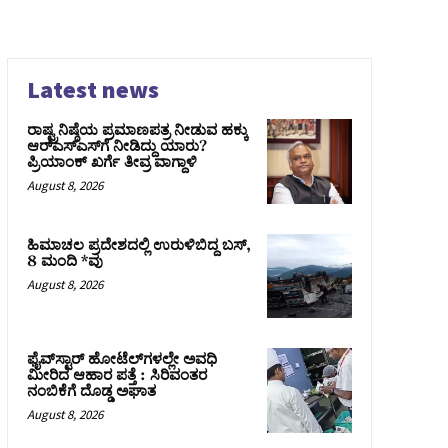
Latest news
ರಾಷ್ಟ್ರನಿಷ್ಠೆಯ ಪ್ರಮಾಣಪತ್ರ ನೀಡುವ ಹಕ್ಕು
ಆರ್‌ಎಸ್‌ಎಸ್‌ಗೆ ನೀಡಿದ್ದು ಯಾರು?
ಪ್ರಿಯಾಂಕ್ ಖರ್ಗೆ ತೀವ್ರ ವಾಗ್ದಾಳಿ
August 8, 2026
ಹಿಮಾಚಲ ಪ್ರದೇಶದಲ್ಲಿ ಉರುಳಿಬಿದ್ದ ಬಸ್‌,
8 ಮಂದಿ *ವು
August 8, 2026
ಫೈವ್‌ಸ್ಟಾರ್ ಹೋಟೆಲ್‌ಗಳಲ್ಲೇ ಅವಧಿ
ಮೀರಿದ ಆಹಾರ ಪತ್ತೆ : ಸಿರಿವಂತರ
ನಂಬಿಕೆಗೆ ದೊಡ್ಡ ಅಘಾತ
August 8, 2026