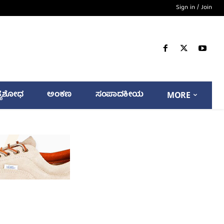
Sign in / Join
್ಯಶೋಧ
ಅಂಕಣ
ಸಂಪಾದಕೀಯ
MORE