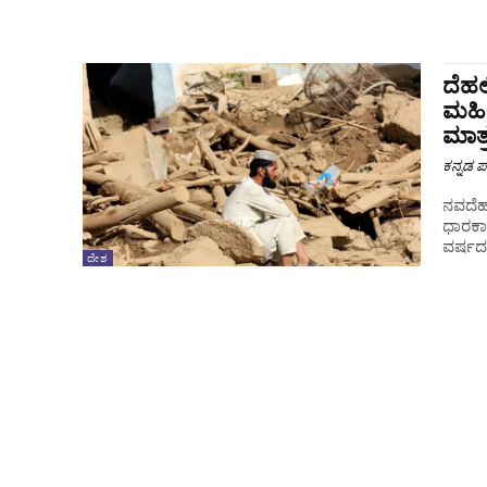
ದೆಹಲ
ಮಹಿಳ
ಮಾತ್
ಕನ್ನಡ ಪ್
ನವದೆಹಲ
ಧಾರಕಾ
ವರ್ಷದ 
ದೇಶ