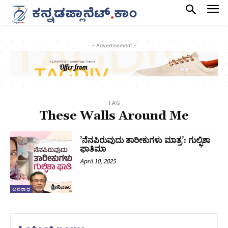
- Advertisement -
TAG
These Walls Around Me
ʼನೆನಪಿರುವುದು ತಾರೀಕುಗಳು ಮಾತ್ರʼ: ಗುಲ್ಫಿಶಾ
ಫಾತಿಮಾ
April 10, 2025
ಅಪರಾಧ