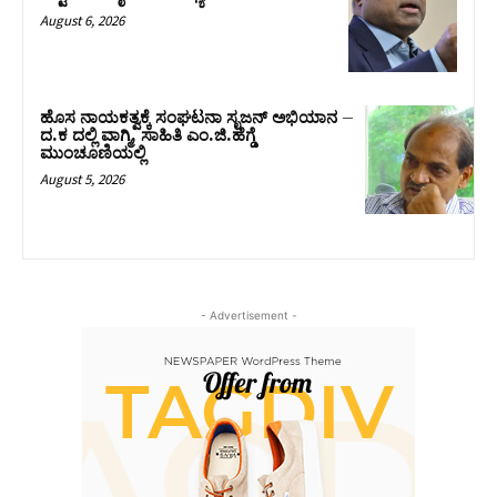
August 6, 2026
ಹೊಸ ನಾಯಕತ್ವಕ್ಕೆ ಸಂಘಟನಾ ಸೃಜನ್ ಅಭಿಯಾನ –
ದ.ಕ ದಲ್ಲಿ ವಾಗ್ಮಿ, ಸಾಹಿತಿ ಎಂ.ಜಿ.ಹೆಗ್ಡೆ
ಮುಂಚೂಣಿಯಲ್ಲಿ
August 5, 2026
- Advertisement -