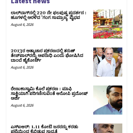
Latest news
ಲಾಲ್‍ಬಾಗ್‍ನಲ್ಲಿ 220 ನೇ ಫಲಪುಷ್ಪ ಪ್ರದರ್ಶನ :
ಹೂಗಳಲ್ಲಿ ಅರಳಿದ ‘ಗಂಗ ಸಾಮ್ರಾಜ್ಯ’ ವೈಭವ
August 6, 2026
2013ರ ಅತ್ಯಾಚಾರ ಪ್ರಕರಣದಲ್ಲಿ ತರುಣ್
ತೇಜ್‌ಪಾಲ್‌ರನ್ನು ಅಪರಾಧಿ ಎಂದು ಘೋಷಿಸಿದ
ಬಾಂಬೆ ಹೈಕೋರ್ಟ್
August 6, 2026
ರೇಣುಕಾಸ್ವಾಮಿ ಕೊಲೆ ಪ್ರಕರಣ : ಮಾಫಿ
ಸಾಕ್ಷಿಯಾಗಿ ಪರಿಗಣಿಸುವಂತೆ ಆರೋಪಿ ಪ್ರದೋಷ್‌
ಅರ್ಜಿ
August 6, 2026
ಎಸ್‌ಐಆರ್‌: 1.11 ಕೋಟಿ ಜನರನ್ನು ಕರಡು
ಪಟ್ಟಿಯಿಂದ ಕೈಬಿಡುವ ಸಾಧ್ಯತೆ