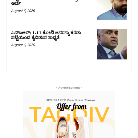
ಅರ್ಜಿ
August 6, 2026
ಎಸ್‌ಐಆರ್‌: 1.11 ಕೋಟಿ ಜನರನ್ನು ಕರಡು
ಪಟ್ಟಿಯಿಂದ ಕೈಬಿಡುವ ಸಾಧ್ಯತೆ
August 6, 2026
- Advertisement -