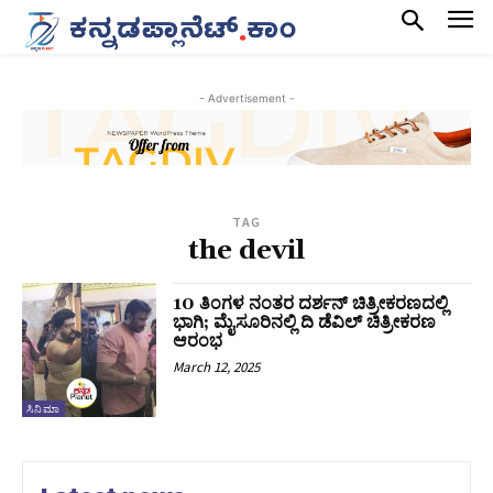
- Advertisement -
TAG
the devil
10 ತಿಂಗಳ ನಂತರ ದರ್ಶನ್‌ ಚಿತ್ರೀಕರಣದಲ್ಲಿ
ಭಾಗಿ; ಮೈಸೂರಿನಲ್ಲಿ ದಿ ಡೆವಿಲ್ ಚಿತ್ರೀಕರಣ
ಆರಂಭ
March 12, 2025
ಸಿನಿಮಾ