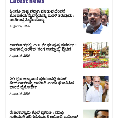
Latest news
ಹಿಂದೂ ರಾಷ್ಟ್ರವನ್ನಾಗಿ ಮಾಡುವುದೆಂದರೆ
ಶೋಷಣೆಯ ವ್ಯವಸ್ಥೆಯನ್ನು ಮರಳಿ ತರುವುದು :
ಯತೀಂದ್ರ ಸಿದ್ದರಾಮಯ್ಯ
August 6, 2026
ಲಾಲ್‍ಬಾಗ್‍ನಲ್ಲಿ 220 ನೇ ಫಲಪುಷ್ಪ ಪ್ರದರ್ಶನ :
ಹೂಗಳಲ್ಲಿ ಅರಳಿದ ‘ಗಂಗ ಸಾಮ್ರಾಜ್ಯ’ ವೈಭವ
August 6, 2026
2013ರ ಅತ್ಯಾಚಾರ ಪ್ರಕರಣದಲ್ಲಿ ತರುಣ್
ತೇಜ್‌ಪಾಲ್‌ರನ್ನು ಅಪರಾಧಿ ಎಂದು ಘೋಷಿಸಿದ
ಬಾಂಬೆ ಹೈಕೋರ್ಟ್
August 6, 2026
ರೇಣುಕಾಸ್ವಾಮಿ ಕೊಲೆ ಪ್ರಕರಣ : ಮಾಫಿ
ಸಾಕ್ಷಿಯಾಗಿ ಪರಿಗಣಿಸುವಂತೆ ಆರೋಪಿ ಪ್ರದೋಷ್‌