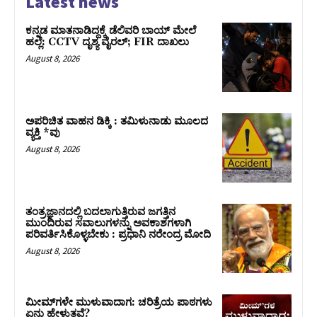
Latest news
ಕನ್ನಡ ಮಾತನಾಡಿದ್ದಕ್ಕೆ ಡೆಲಿವರಿ ಬಾಯ್ ಮೇಲೆ
ಹಲ್ಲೆ: CCTV ದೃಶ್ಯ ವೈರಲ್; FIR ದಾಖಲು
August 8, 2026
ಅಪರಿಚಿತ ವಾಹನ ಡಿಕ್ಕಿ : ತಮಿಳುನಾಡು ಮೂಲದ
ವ್ಯಕ್ತಿ *ವು
August 8, 2026
ತಂತ್ರಜ್ಞಾನದಲ್ಲಿ ಬದಲಾಗುತ್ತಿರುವ ಜಗತ್ತಿನ
ಮುಂದಿರುವ ಸವಾಲುಗಳನ್ನು ಅವಕಾಶಗಳಾಗಿ
ಪರಿವರ್ತಿಸಿಕೊಳ್ಳಬೇಕು : ಪ್ರಧಾನಿ ನರೇಂದ್ರ ಮೋದಿ
August 8, 2026
ಮೀಮ್‌ಗಳೇ ಮುಳುವಾದಾಗ: ಚರಿತ್ರೆಯ ಪಾಠಗಳು
ಏನು ಹೇಳುತ್ತವೆ?