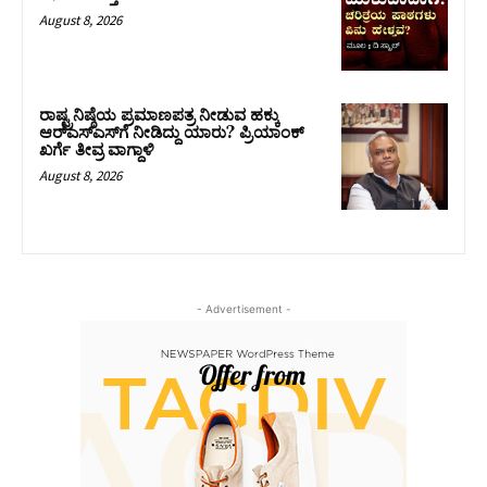
August 8, 2026
ರಾಷ್ಟ್ರನಿಷ್ಠೆಯ ಪ್ರಮಾಣಪತ್ರ ನೀಡುವ ಹಕ್ಕು
ಆರ್‌ಎಸ್‌ಎಸ್‌ಗೆ ನೀಡಿದ್ದು ಯಾರು? ಪ್ರಿಯಾಂಕ್
ಖರ್ಗೆ ತೀವ್ರ ವಾಗ್ದಾಳಿ
August 8, 2026
- Advertisement -