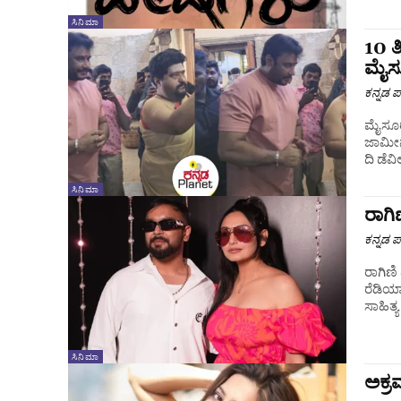
ಸಿನಿಮಾ
10 ತ
ಮೈಸೂ
ಕನ್ನಡ ಪ್
ಮೈಸೂರು
ಜಾಮೀನ
ಸಿನಿಮಾ
ರಾಗಿ
ಕನ್ನಡ ಪ್
ರಾಗಿಣಿ
ರೆಡಿಯಾ
ಸಾಹಿತ್
ಸಿನಿಮಾ
ಅಕ್ರಮ