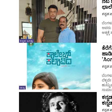
ನಟ ದ
ಛಾಲೆ
ಕನ್ನಡ ಪ್
ಬೆಂಗಳೂ
ಅವರು ನ
ಆತ್ಮಕ್
ಕನ್ನಡ ಜಗತ್ತು
ತೆರೆ
ಹಾಡಿ
ʼಸಿಂ
ಕನ್ನಡ ಪ್
ಬೆಂಗಳೂ
ಲೆಕ್ಕವ
ಹುಟ್ಟು
ರಾಜ್ಯ
ಸಾಮಾನ್
ಕನ್ನ
ಕನ್ನ
ಕನ್ನಡ ಪ್