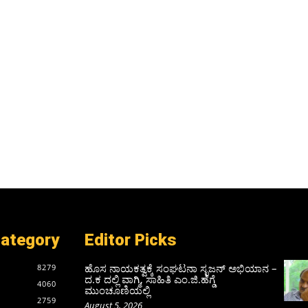
Category
Editor Picks
ಹೊಸ ನಾಯಕತ್ವಕ್ಕೆ ಸಂಘಟನಾ ಸೃಜನ್ ಅಭಿಯಾನ –
8279
ದ.ಕ ದಲ್ಲಿ ವಾಗ್ಮಿ, ಸಾಹಿತಿ ಎಂ.ಜಿ.ಹೆಗ್ಡೆ
4060
ಮುಂಚೂಣಿಯಲ್ಲಿ
2759
August 5, 2026