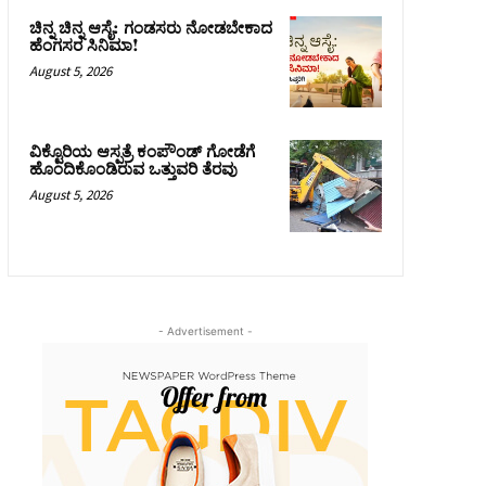
ಚಿನ್ನ ಚಿನ್ನ ಆಸೈ: ಗಂಡಸರು ನೋಡಬೇಕಾದ
ಹೆಂಗಸರ ಸಿನಿಮಾ!
August 5, 2026
ವಿಕ್ಟೊರಿಯ ಆಸ್ಪತ್ರೆ ಕಂಪೌಂಡ್ ಗೋಡೆಗೆ
ಹೊಂದಿಕೊಂಡಿರುವ ಒತ್ತುವರಿ ತೆರವು
August 5, 2026
- Advertisement -