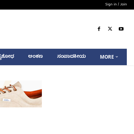
Sign in / Join
್ಯಶೋಧ
ಅಂಕಣ
ಸಂಪಾದಕೀಯ
MORE