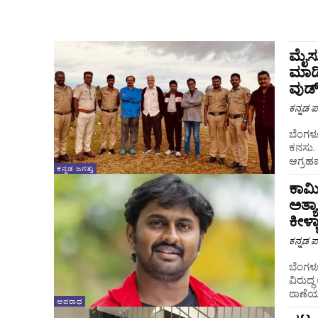
ಮೈಸೂರ
ಮಾಡಿ
ವುಡ್
ಕನ್ನಡ ಪ್
ಬೆಂಗಳೂ
ಕನಸು. 
ಆಗ್ರಹಪಡ
ಕನ್ನಡ ಜಗತ್ತು
ಕಾಮಿ
ಅತ್
ಕೀಳ್
ಕನ್ನಡ ಪ್
ಬೆಂಗಳ
ವಿರುದ್
ಠಾಣೆಯಲ
ಅಪರಾಧ