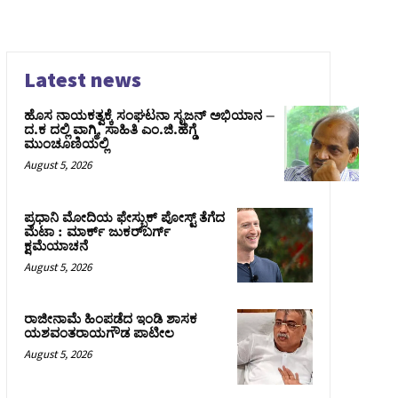
Latest news
ಹೊಸ ನಾಯಕತ್ವಕ್ಕೆ ಸಂಘಟನಾ ಸೃಜನ್ ಅಭಿಯಾನ –
ದ.ಕ ದಲ್ಲಿ ವಾಗ್ಮಿ, ಸಾಹಿತಿ ಎಂ.ಜಿ.ಹೆಗ್ಡೆ
ಮುಂಚೂಣಿಯಲ್ಲಿ
August 5, 2026
ಪ್ರಧಾನಿ ಮೋದಿಯ ಫೇಸ್ಬುಕ್‌ ಪೋಸ್ಟ್‌ ತೆಗೆದ
ಮೆಟಾ : ಮಾರ್ಕ್ ಜುಕರ್‌ಬರ್ಗ್
ಕ್ಷಮೆಯಾಚನೆ
August 5, 2026
ರಾಜೀನಾಮೆ ಹಿಂಪಡೆದ ಇಂಡಿ ಶಾಸಕ
ಯಶವಂತರಾಯಗೌಡ ಪಾಟೀಲ
August 5, 2026