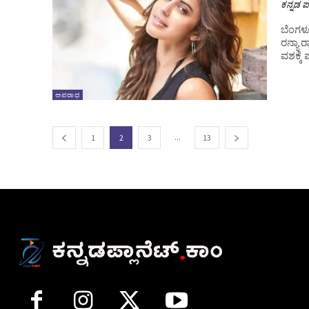
ಕನ್ನಡ ಪ್
ಬೆಂಗಳ
ರನ್ಯಾ 
ವಶಕ್ಕೆ
ಅಪರಾಧ
...
1
2
3
13