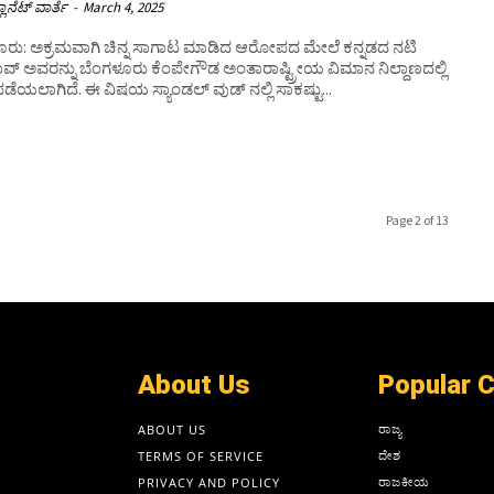
ಲಾನೆಟ್ ವಾರ್ತೆ
-
March 4, 2025
ೂರು: ಅಕ್ರಮವಾಗಿ ಚಿನ್ನ ಸಾಗಾಟ ಮಾಡಿದ ಆರೋಪದ ಮೇಲೆ ಕನ್ನಡದ ನಟಿ
ರಾವ್ ಅವರನ್ನು​ ಬೆಂಗಳೂರು ಕೆಂಪೇಗೌಡ ಅಂತಾರಾಷ್ಟ್ರೀಯ ವಿಮಾನ ನಿಲ್ದಾಣದಲ್ಲಿ
 ಪಡೆಯಲಾಗಿದೆ. ಈ ವಿಷಯ ಸ್ಯಾಂಡಲ್‌ ವುಡ್‌ ನಲ್ಲಿ ಸಾಕಷ್ಟು...
Page 2 of 13
About Us
Popular 
ರಾಜ್ಯ
ABOUT US
ದೇಶ
TERMS OF SERVICE
ರಾಜಕೀಯ
PRIVACY AND POLICY