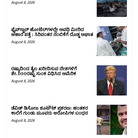
August 8, 2026
ಫೈವ್‌ಸ್ಟಾರ್ ಹೋಟೆಲ್‌ಗಳಲ್ಲೇ ಅವಧಿ ಮೀರಿದ
ಆಹಾರ ಪತ್ತೆ : ಸಿರಿವಂತರ ನಂಬಿಕೆಗೆ ದೊಡ್ಡ ಅಘಾತ
August 8, 2026
ರಷ್ಯಾದಿಂದ ತೈಲ ಖರೀದಿಸುವ ದೇಶಗಳಿಗೆ
ಶೇ.100ರಷ್ಟು ಸುಂಕ ವಿಧಿಸಿದ ಅಮೆರಿಕ
August 8, 2026
ಡೆವಿಡ್ ಡಿಸೋಜ ಶೂಟೌಟ್ ಪ್ರಕರಣ: ಹಂತಕರ
ಕಾಲಿಗೆ ಗುಂಡು ಮೂವರು ಆರೋಪಿಗಳ ಬಂಧನ
August 8, 2026