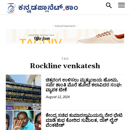
- Advertisement -
TAG
Rockline venkatesh
ಚಿತ್ರರಂಗ ಉಳಿಸಲು ಮೃತ್ಯುಂಜಯ ಹೋಮ,
ಸರ್ಪ ಶಾಂತಿ ಮೊರೆ ಹೋದ ಕಲಾವಿದರ ಸಂಘ:
ವ್ಯಾಪಕ ಟೀಕೆ
August 12, 2024
ರಾಜ್ಯ
ಕೇಂದ್ರ ಸಚಿವ ಕುಮಾರಸ್ವಾಮಿಯನ್ನು‌ ನೇರ ಭೇಟಿ
ಮಾಡಿ ಶುಭ ಕೋರಿದ ಸುಮಲತ, ರಾಕ್‌ ಲೈನ್
ವೆಂಕಟೇಶ್