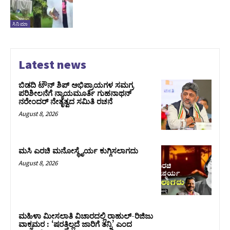
ಸಿನಿಮಾ
Latest news
ಬಿಡದಿ ಟೌನ್ ಶಿಪ್ ಅಭಿಪ್ರಾಯಗಳ ಸಮಗ್ರ
ಪರಿಶೀಲನೆಗೆ ನ್ಯಾಯಮೂರ್ತಿ ಗುಹನಾಥನ್
ನರೇಂದರ್ ನೇತೃತ್ವದ ಸಮಿತಿ ರಚನೆ
August 8, 2026
ಮಸಿ ಎರಚಿ ಮನೋಸ್ಥೈರ್ಯ ಕುಗ್ಗಿಸಲಾಗದು
August 8, 2026
ಮಹಿಳಾ ಮೀಸಲಾತಿ ವಿಚಾರದಲ್ಲಿ ರಾಹುಲ್‌-ರಿಜಿಜು
ವಾಕ್ಸಮರ : ‘ಷರತ್ತಿಲ್ಲದೆ ಜಾರಿಗೆ ತನ್ನಿ’ ಎಂದ