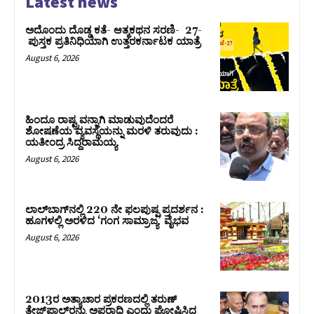
Latest news
ಅದೊಂದು ದೊಡ್ಡ ಕತೆ- ಆತ್ಮಕಥನ ಸರಣಿ- 27-
ಪುಸ್ತಕ ಪ್ರತಿನಿಧಿಯಾಗಿ ಉತ್ತರಕರ್ನಾಟಕ ಯಾತ್ರೆ
August 6, 2026
ಹಿಂದೂ ರಾಷ್ಟ್ರವನ್ನಾಗಿ ಮಾಡುವುದೆಂದರೆ
ಶೋಷಣೆಯ ವ್ಯವಸ್ಥೆಯನ್ನು ಮರಳಿ ತರುವುದು :
ಯತೀಂದ್ರ ಸಿದ್ದರಾಮಯ್ಯ
August 6, 2026
ಲಾಲ್‍ಬಾಗ್‍ನಲ್ಲಿ 220 ನೇ ಫಲಪುಷ್ಪ ಪ್ರದರ್ಶನ :
ಹೂಗಳಲ್ಲಿ ಅರಳಿದ ‘ಗಂಗ ಸಾಮ್ರಾಜ್ಯ’ ವೈಭವ
August 6, 2026
2013ರ ಅತ್ಯಾಚಾರ ಪ್ರಕರಣದಲ್ಲಿ ತರುಣ್
ತೇಜ್‌ಪಾಲ್‌ರನ್ನು ಅಪರಾಧಿ ಎಂದು ಘೋಷಿಸಿದ