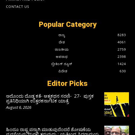
CONTACT US
Popular Category
ರಾಜ್ಯ
8283
ದೇಶ
4061
ರಾಜಕೀಯ
2759
ಅಪರಾಧ
2398
ಬ್ರೇಕಿಂಗ್ ನ್ಯೂಸ್
1424
ವಿದೇಶ
630
Editor Picks
ಅದೊಂದು ದೊಡ್ಡ ಕತೆ- ಆತ್ಮಕಥನ ಸರಣಿ- 27- ಪುಸ್ತಕ
ಪ್ರತಿನಿಧಿಯಾಗಿ ಉತ್ತರಕರ್ನಾಟಕ ಯಾತ್ರೆ
August 6, 2026
ಹಿಂದೂ ರಾಷ್ಟ್ರವನ್ನಾಗಿ ಮಾಡುವುದೆಂದರೆ ಶೋಷಣೆಯ
ವ್ಯವಸ್ಥೆಯನ್ನು ಮರಳಿ ತರುವುದು : ಯತೀಂದ್ರ ಸಿದ್ದರಾಮಯ್ಯ