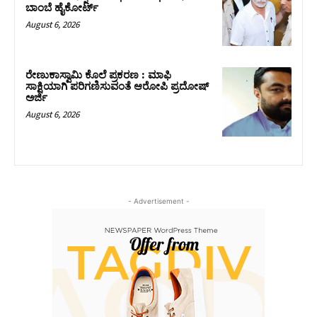
ಬಾಂಬೆ ಹೈಕೋರ್ಟ್
August 6, 2026
ರೇಣುಕಾಸ್ವಾಮಿ ಕೊಲೆ ಪ್ರಕರಣ : ಮಾಫಿ
ಸಾಕ್ಷಿಯಾಗಿ ಪರಿಗಣಿಸುವಂತೆ ಆರೋಪಿ ಪ್ರದೋಷ್‌
ಅರ್ಜಿ
August 6, 2026
- Advertisement -