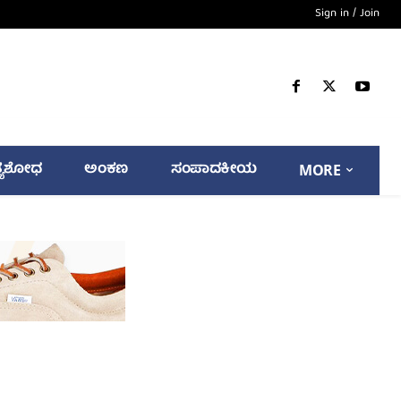
Sign in / Join
್ಯಶೋಧ
ಅಂಕಣ
ಸಂಪಾದಕೀಯ
MORE