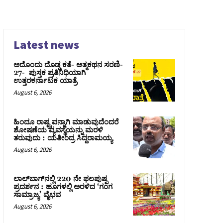
Latest news
ಅದೊಂದು ದೊಡ್ಡ ಕತೆ- ಆತ್ಮಕಥನ ಸರಣಿ-
27- ಪುಸ್ತಕ ಪ್ರತಿನಿಧಿಯಾಗಿ
ಉತ್ತರಕರ್ನಾಟಕ ಯಾತ್ರೆ
August 6, 2026
ಹಿಂದೂ ರಾಷ್ಟ್ರವನ್ನಾಗಿ ಮಾಡುವುದೆಂದರೆ
ಶೋಷಣೆಯ ವ್ಯವಸ್ಥೆಯನ್ನು ಮರಳಿ
ತರುವುದು : ಯತೀಂದ್ರ ಸಿದ್ದರಾಮಯ್ಯ
August 6, 2026
ಲಾಲ್‍ಬಾಗ್‍ನಲ್ಲಿ 220 ನೇ ಫಲಪುಷ್ಪ
ಪ್ರದರ್ಶನ : ಹೂಗಳಲ್ಲಿ ಅರಳಿದ ‘ಗಂಗ
ಸಾಮ್ರಾಜ್ಯ’ ವೈಭವ
August 6, 2026