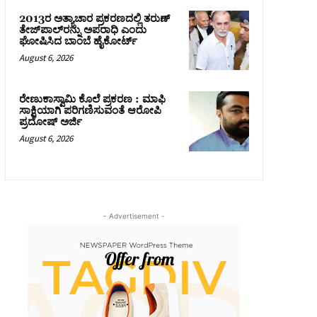
2013ರ ಅತ್ಯಾಚಾರ ಪ್ರಕರಣದಲ್ಲಿ ತರುಣ್
ತೇಜ್‌ಪಾಲ್‌ರನ್ನು ಅಪರಾಧಿ ಎಂದು
ಘೋಷಿಸಿದ ಬಾಂಬೆ ಹೈಕೋರ್ಟ್
August 6, 2026
ರೇಣುಕಾಸ್ವಾಮಿ ಕೊಲೆ ಪ್ರಕರಣ : ಮಾಫಿ
ಸಾಕ್ಷಿಯಾಗಿ ಪರಿಗಣಿಸುವಂತೆ ಆರೋಪಿ
ಪ್ರದೋಷ್‌ ಅರ್ಜಿ
August 6, 2026
- Advertisement -