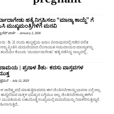
ಾದಾಗೇಡು ಹತ್ಯೆ ನಿಗ್ರಹಿಸಲು “ಮಾನ್ಯಾ ಕಾಯ್ದೆ” ಗೆ
ಹಿಸಿ ಮುಖ್ಯಮಂತ್ರಿಗಳಿಗೆ ಮನವಿ
ಲಾನೆಟ್ ವಾರ್ತೆ
-
January 2, 2026
ಇನಾಂ ವೀರಾಪುರದಲ್ಲಿ ನಡೆದ ದಲಿತ
ನನ್ನು ಪ್ರೀತಿಸಿ ಮದುವೆಯಾದ ಲಿಂಗಾಯತ ಸಮುದಾಯದ ಮಾನ್ಯಾಳನ್ನು
ಂದೆಯೇ ಕೊಂದು ʼಮರ್ಯಾದಾಗೇಡುʼ ಹತ್ಯೆ ನಡೆಸಿದ್ದ. ರಾಜ್ಯದಲ್ಲಿ...
ನಾಮಯ | ಪ್ರನಾಳ ಶಿಶು- ಕನಸು ವಾಸ್ತವಗಳ
ಮುತ್ತ
್ಟೆಮನೆ
-
July 12, 2025
 ಚಾರಿತ್ರ್ಯವಧೆ ಮಾಡುತ್ತಿರುವವರು ಈಗ ಚಿಂತಿಸಬೇಕಾದ್ದು ಭಾವನಾ ಬಗ್ಗೆ ಅಲ್ಲ.
 ಹುಟ್ಟಲಿರುವ ಮಕ್ಕಳ ಭವಿಷ್ಯದ ಬಗ್ಗೆಯೂ ಅಲ್ಲ. ಚಿಂತಿಸಬೇಕಾದ್ದು ಈಗಿನ
ುವತಿಯರು ಬಹುದೊಡ್ಡ ಸಂಖ್ಯೆಯಲ್ಲಿ ಮದುವೆಯನ್ನು ನಿರಾಕರಿಸುತ್ತಿದ್ದಾರೆ.
 ಹೀಗಾಗುತ್ತಿದೆ...