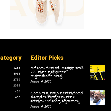
Category
Editor Picks
ಅದೊಂದು ದೊಡ್ಡ ಕತೆ- ಆತ್ಮಕಥನ ಸರಣಿ-
8283
27- ಪುಸ್ತಕ ಪ್ರತಿನಿಧಿಯಾಗಿ
4061
ಉತ್ತರಕರ್ನಾಟಕ ಯಾತ್ರೆ
2759
August 6, 2026
2398
1424
ಹಿಂದೂ ರಾಷ್ಟ್ರವನ್ನಾಗಿ ಮಾಡುವುದೆಂದರೆ
ಶೋಷಣೆಯ ವ್ಯವಸ್ಥೆಯನ್ನು ಮರಳಿ
630
ತರುವುದು : ಯತೀಂದ್ರ ಸಿದ್ದರಾಮಯ್ಯ
August 6, 2026