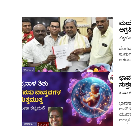
ಮರ್ಯ
ಆಗ್ರ
ಕನ್ನಡ ಪ್
ಬೆಂಗಳೂರು : ಡಿ. 21 ರಂದು ಹುಬ್ಬಳ್ಳಿಯ 
ಹುಡುಗ
ಆಕೆಯ ತ
ಅಪರಾಧ
ಭಾವ
ಸುತ್ತ
ಉಷಾ ಕಟ
ಭಾವನಾಳ
ಅವರಿಗೆ
ಯುವಕ ಯ
ಅದ್ಯಾಕೆ
PODCAST