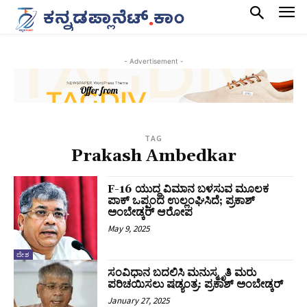
- Advertisement -
TAG
Prakash Ambedkar
F-16 ಯುದ್ಧ ವಿಮಾನ ಬಳಸುವ ಮೂಲಕ
ಪಾಕ್‌ ಒಪ್ಪಂದ ಉಲ್ಲಂಘಿಸಿದೆ; ಪ್ರಕಾಶ್‌
ಅಂಬೇಡ್ಕರ್‌ ಆರೋಪ
May 9, 2025
ದೇಶ
ಸಂವಿಧಾನ ಬದಲಿಸಿ ಮನುಸ್ಮೃತಿ ಮರು
ಪರಿಚಯಿಸಲು ಷಡ್ಯಂತ್ರ: ಪ್ರಕಾಶ್ ಅಂಬೇಡ್ಕರ್
January 27, 2025