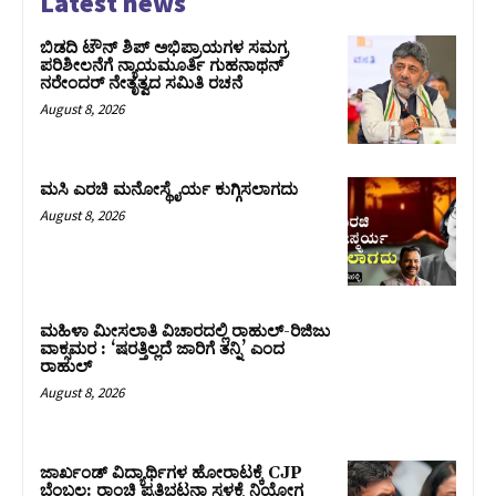
Latest news
ಬಿಡದಿ ಟೌನ್ ಶಿಪ್ ಅಭಿಪ್ರಾಯಗಳ ಸಮಗ್ರ
ಪರಿಶೀಲನೆಗೆ ನ್ಯಾಯಮೂರ್ತಿ ಗುಹನಾಥನ್
ನರೇಂದರ್ ನೇತೃತ್ವದ ಸಮಿತಿ ರಚನೆ
August 8, 2026
ಮಸಿ ಎರಚಿ ಮನೋಸ್ಥೈರ್ಯ ಕುಗ್ಗಿಸಲಾಗದು
August 8, 2026
ಮಹಿಳಾ ಮೀಸಲಾತಿ ವಿಚಾರದಲ್ಲಿ ರಾಹುಲ್‌-ರಿಜಿಜು
ವಾಕ್ಸಮರ : ‘ಷರತ್ತಿಲ್ಲದೆ ಜಾರಿಗೆ ತನ್ನಿ’ ಎಂದ
ರಾಹುಲ್‌
August 8, 2026
ಜಾರ್ಖಂಡ್‌ ವಿದ್ಯಾರ್ಥಿಗಳ ಹೋರಾಟಕ್ಕೆ CJP
ಬೆಂಬಲ: ರಾಂಚಿ ಪ್ರತಿಭಟನಾ ಸ್ಥಳಕ್ಕೆ ನಿಯೋಗ