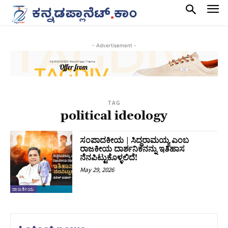
- Advertisement -
TAG
political ideology
ಸಂಪಾದಕೀಯ | ಸಿದ್ಧರಾಮಯ್ಯ ಎಂಬ
ರಾಜಕೀಯ ದಾರ್ಶನಿಕನನ್ನು ಇತಿಹಾಸ
ನೆನಪಿಟ್ಟುಕೊಳ್ಳಲಿದೆ!
May 29, 2026
ರಾಜಕೀಯ