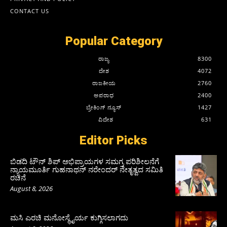
CONTACT US
Popular Category
ರಾಜ್ಯ
8300
ದೇಶ
4072
ರಾಜಕೀಯ
2760
ಅಪರಾಧ
2400
ಬ್ರೇಕಿಂಗ್ ನ್ಯೂಸ್
1427
ವಿದೇಶ
631
Editor Picks
ಬಿಡದಿ ಟೌನ್ ಶಿಪ್ ಅಭಿಪ್ರಾಯಗಳ ಸಮಗ್ರ ಪರಿಶೀಲನೆಗೆ
ನ್ಯಾಯಮೂರ್ತಿ ಗುಹನಾಥನ್ ನರೇಂದರ್ ನೇತೃತ್ವದ ಸಮಿತಿ
ರಚನೆ
August 8, 2026
ಮಸಿ ಎರಚಿ ಮನೋಸ್ಥೈರ್ಯ ಕುಗ್ಗಿಸಲಾಗದು