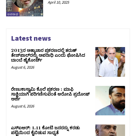
April 10, 2025
ಅಪರಾಧ
Latest news
2013ರ ಅತ್ಯಾಚಾರ ಪ್ರಕರಣದಲ್ಲಿ ತರುಣ್
ತೇಜ್‌ಪಾಲ್‌ರನ್ನು ಅಪರಾಧಿ ಎಂದು ಘೋಷಿಸಿದ
ಬಾಂಬೆ ಹೈಕೋರ್ಟ್
August 6, 2026
ರೇಣುಕಾಸ್ವಾಮಿ ಕೊಲೆ ಪ್ರಕರಣ : ಮಾಫಿ
ಸಾಕ್ಷಿಯಾಗಿ ಪರಿಗಣಿಸುವಂತೆ ಆರೋಪಿ ಪ್ರದೋಷ್‌
ಅರ್ಜಿ
August 6, 2026
ಎಸ್‌ಐಆರ್‌: 1.11 ಕೋಟಿ ಜನರನ್ನು ಕರಡು
ಪಟ್ಟಿಯಿಂದ ಕೈಬಿಡುವ ಸಾಧ್ಯತೆ