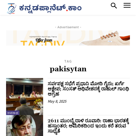
- Advertisement -
TAG
pakisytan
ಸರ್ವಪಕ್ಷ ಸಭೆಗೆ ಪ್ರಧಾನಿ ಮೋದಿ ಗೈರು; ಖರ್ಗೆ
ಆಕ್ಷೇಪ; ಸಂಸತ್‌ ಅಧಿವೇಶನಕ್ಕೆ ರಾಹುಲ್‌ ಗಾಂಧಿ
ಆಗ್ರಹ
May 8, 2025
ಅಪರಾಧ
2611 ಮುಂಬೈ ದಾಳಿ ರೂವಾರಿ: ರಾಣಾ ಭಾರತಕ್ಕೆ
ಹಸ್ತಾಂತರ; ಅಮೆರಿಕದಿಂದ ಇಂದು ಕರೆ ತರುವ
ಸಾಧ್ಯತೆ