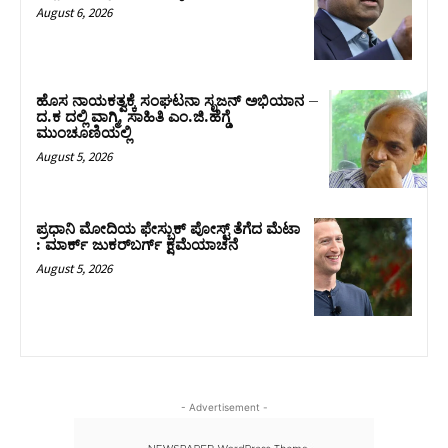
August 6, 2026
ಹೊಸ ನಾಯಕತ್ವಕ್ಕೆ ಸಂಘಟನಾ ಸೃಜನ್ ಅಭಿಯಾನ –
ದ.ಕ ದಲ್ಲಿ ವಾಗ್ಮಿ, ಸಾಹಿತಿ ಎಂ.ಜಿ.ಹೆಗ್ಡೆ
ಮುಂಚೂಣಿಯಲ್ಲಿ
August 5, 2026
ಪ್ರಧಾನಿ ಮೋದಿಯ ಫೇಸ್ಬುಕ್‌ ಪೋಸ್ಟ್‌ ತೆಗೆದ ಮೆಟಾ
: ಮಾರ್ಕ್ ಜುಕರ್‌ಬರ್ಗ್ ಕ್ಷಮೆಯಾಚನೆ
August 5, 2026
- Advertisement -