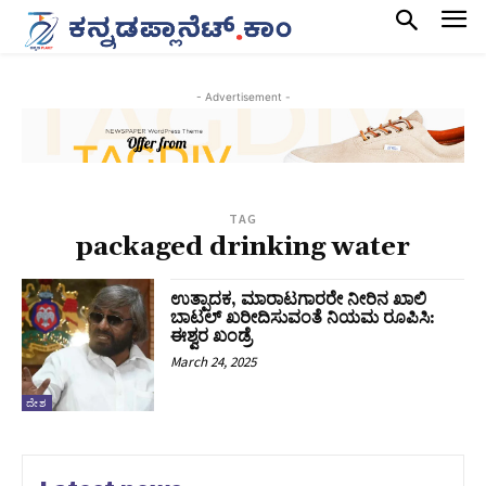
- Advertisement -
TAG
packaged drinking water
ಉತ್ಪಾದಕ, ಮಾರಾಟಗಾರರೇ ನೀರಿನ ಖಾಲಿ
ಬಾಟಲ್‌ ಖರೀದಿಸುವಂತೆ ನಿಯಮ ರೂಪಿಸಿ:
ಈಶ್ವರ ಖಂಡ್ರೆ
March 24, 2025
ದೇಶ