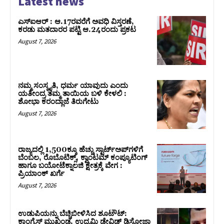
Latest news
ಎಸ್‌ಐಆರ್‌ : ಆ.17ರವರೆಗೆ ಅವಧಿ ವಿಸ್ತರಣೆ,
ಕರಡು ಮತದಾರರ ಪಟ್ಟಿ ಆ.24ರಂದು ಪ್ರಕಟ
August 7, 2026
ನಮ್ಮ ಸಂಸ್ಕೃತಿ, ಧರ್ಮ ಯಾವುದು ಎಂದು
ಯತೀಂದ್ರ ತಮ್ಮ ತಾಯಿಯ ಬಳಿ ಕೇಳಲಿ :
ಶೋಭಾ ಕರಂದ್ಲಾಜೆ ತಿರುಗೇಟು
August 7, 2026
ರಾಜ್ಯದಲ್ಲಿ 1,500ಕ್ಕೂ ಹೆಚ್ಚು ಸ್ಟಾರ್ಟ್‌ಅಪ್‌ಗಳಿಗೆ
ಬೆಂಬಲ, ರೊಬೊಟಿಕ್ಸ್, ಕ್ವಾಂಟಮ್ ಕಂಪ್ಯೂಟಿಂಗ್
ಹಾಗೂ ಬಯೋಟೆಕ್ನಾಲಜಿ ಕ್ಷೇತ್ರಕ್ಕೆ ವೇಗ :
ಪ್ರಿಯಾಂಕ್‌ ಖರ್ಗೆ
August 7, 2026
ಉಡುಪಿಯನ್ನು ಬೆಚ್ಚಿಬೀಳಿಸಿದ ಶೂಟೌಟ್‌:
ಕಾಂಗ್ರೆಸ್‌ ಮುಖಂಡ, ಉದ್ಯಮಿ ಡೇವಿಡ್ ಡಿಸೋಜಾ