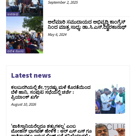
September 2, 2025
ಅಪರಾಧ
ಅಲೆಮಾರಿ ಸಮುದಾಯದ ಅಭಿವೃದ್ಧಿ ಕಾಂಗ್ರೆಸ್
ನಿಂದ ಮಾತ್ರ ಸಾಧ್ಯ: ಡಾ.ಸಿ.ಎಸ್.ದ್ವಾರಕಾನಾಥ್
May 6, 2024
ದಲಿತ ನೋಟ
Latest news
ಕಲಬುರಗಿಯಲ್ಲಿ ಶೇ.75ರಷ್ಟು ಮಳೆ ಕೊರತೆಯಿಂದ
ಬೆಳೆ ಹಾನಿ, ಸಂಪುಟ‌ ಸಭೆಯಲ್ಲಿ ಚರ್ಚೆ :
ಪ್ರಿಯಾಂಕ್ ಖರ್ಗೆ
August 10, 2026
‘ಪಾಕಿಸ್ತಾನಿಯರೆಲ್ಲರೂ ಶತ್ರುಗಳಲ್ಲ’ ಎಂಬ
ಮೋಹನ್‌ ಭಾಗವತ್ ಹೇಳಿಕೆ : ಆರ್ ಎಸ್ ಎಸ್ ಗೂ