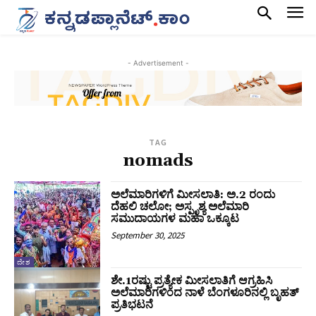
- Advertisement -
TAG
nomads
ಅಲೆಮಾರಿಗಳಿಗೆ ಮೀಸಲಾತಿ: ಅ.2 ರಂದು
ದೆಹಲಿ ಚಲೋ; ಅಸ್ಪೃಶ್ಯ ಅಲೆಮಾರಿ
ಸಮುದಾಯಗಳ ಮಹಾ ಒಕ್ಕೂಟ
September 30, 2025
ದೇಶ
ಶೇ.1ರಷ್ಟು ಪ್ರತ್ಯೇಕ ಮೀಸಲಾತಿಗೆ ಆಗ್ರಹಿಸಿ
ಅಲೆಮಾರಿಗಳಿಂದ ನಾಳೆ ಬೆಂಗಳೂರಿನಲ್ಲಿ ಬೃಹತ್
ಪ್ರತಿಭಟನೆ