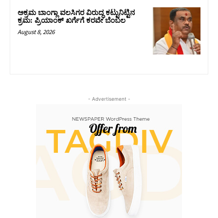
ಅಕ್ರಮ ಬಾಂಗ್ಲಾ ವಲಸಿಗರ ವಿರುದ್ಧ ಕಟ್ಟುನಿಟ್ಟಿನ
ಕ್ರಮ: ಪ್ರಿಯಾಂಕ್ ಖರ್ಗೆಗೆ ಕರವೇ ಬೆಂಬಲ
August 8, 2026
- Advertisement -