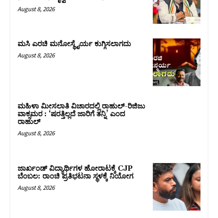
August 8, 2026
ಮಸಿ ಎರಚಿ ಮನೋಸ್ಥೈರ್ಯ ಕುಗ್ಗಿಸಲಾಗದು
August 8, 2026
ಮಹಿಳಾ ಮೀಸಲಾತಿ ವಿಚಾರದಲ್ಲಿ ರಾಹುಲ್‌-ರಿಜಿಜು
ವಾಕ್ಸಮರ : ‘ಷರತ್ತಿಲ್ಲದೆ ಜಾರಿಗೆ ತನ್ನಿ’ ಎಂದ
ರಾಹುಲ್‌
August 8, 2026
ಜಾರ್ಖಂಡ್‌ ವಿದ್ಯಾರ್ಥಿಗಳ ಹೋರಾಟಕ್ಕೆ CJP
ಬೆಂಬಲ: ರಾಂಚಿ ಪ್ರತಿಭಟನಾ ಸ್ಥಳಕ್ಕೆ ನಿಯೋಗ
August 8, 2026