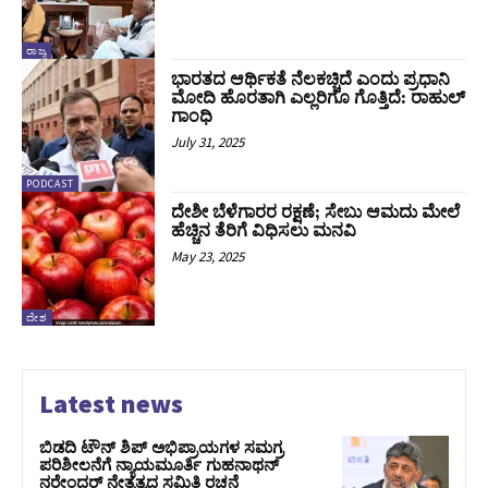
ರಾಜ್ಯ
ಭಾರತದ ಆರ್ಥಿಕತೆ ನೆಲಕಚ್ಚಿದೆ ಎಂದು ಪ್ರಧಾನಿ
ಮೋದಿ ಹೊರತಾಗಿ ಎಲ್ಲರಿಗೂ ಗೊತ್ತಿದೆ: ರಾಹುಲ್
ಗಾಂಧಿ
July 31, 2025
PODCAST
ದೇಶೀ ಬೆಳೆಗಾರರ ರಕ್ಷಣೆ; ಸೇಬು ಆಮದು ಮೇಲೆ
ಹೆಚ್ಚಿನ ತೆರಿಗೆ ವಿಧಿಸಲು ಮನವಿ
May 23, 2025
ದೇಶ
Latest news
ಬಿಡದಿ ಟೌನ್ ಶಿಪ್ ಅಭಿಪ್ರಾಯಗಳ ಸಮಗ್ರ
ಪರಿಶೀಲನೆಗೆ ನ್ಯಾಯಮೂರ್ತಿ ಗುಹನಾಥನ್
ನರೇಂದರ್ ನೇತೃತ್ವದ ಸಮಿತಿ ರಚನೆ