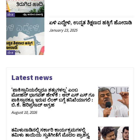
ದೇಶ
ಏಳಿ ಎದ್ದೇಳಿ, ಉನ್ನತ ಶಿಕ್ಷಣದ ಹಕ್ಕಿಗೆ ಹೋರಾಡಿ‌
January 23, 2025
ದೇಶ
Latest news
‘ಪಾಕಿಸ್ತಾನಿಯರೆಲ್ಲರೂ ಶತ್ರುಗಳಲ್ಲ’ ಎಂಬ
ಮೋಹನ್‌ ಭಾಗವತ್ ಹೇಳಿಕೆ : ಆರ್ ಎಸ್ ಎಸ್ ಗೂ
ಪಾಕಿಸ್ತಾನಕ್ಕೂ ಇರುವ ಲಿಂಕ್ ಬಗ್ಗೆ ತನಿಖೆಯಾಗಲಿ :
ಬಿ.ಕೆ. ಹರಿಪ್ರಸಾದ್‌ ಆಗ್ರಹ
August 10, 2026
ತಮಿಳುನಾಡಿನಲ್ಲಿ ಸರ್ಕಾರಿ ಕಾರ್ಯಕ್ರಮಗಳಲ್ಲಿ
ತಮಿಳು ತಾಯಿಯ ಸ್ತುತಿಗೀತೆಗೆ ಮೊದಲ ಪ್ರಾಶಸ್ತ್ಯ