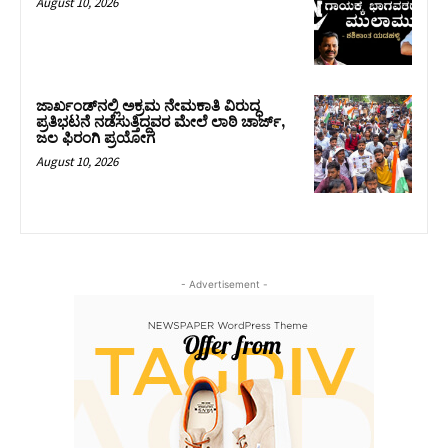
August 10, 2026
ಜಾರ್ಖಂಡ್‌ನಲ್ಲಿ ಅಕ್ರಮ ನೇಮಕಾತಿ ವಿರುದ್ಧ
ಪ್ರತಿಭಟನೆ ನಡೆಸುತ್ತಿದ್ದವರ ಮೇಲೆ ಲಾಠಿ ಚಾರ್ಜ್‌,
ಜಲ ಫಿರಂಗಿ ಪ್ರಯೋಗ
August 10, 2026
- Advertisement -