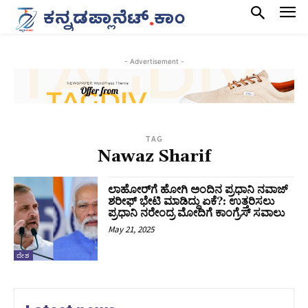
- Advertisement -
TAG
Nawaz Sharif
ಲಾಹೋರ್‌ಗೆ ಹೋಗಿ ಅಂದಿನ ಪ್ರಧಾನಿ ನವಾಜ್
ಶರೀಫ್ ಭೇಟಿ ಮಾಡಿದ್ದು ಏಕೆ?: ಉತ್ತರಿಸಲು
ಪ್ರಧಾನಿ ನರೇಂದ್ರ ಮೋದಿಗೆ ಕಾಂಗ್ರೆಸ್‌ ಸವಾಲು
May 21, 2025
ದೇಶ