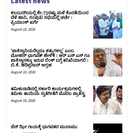
Latest news
ಕಲಬುರಗಿಯಲ್ಲಿ ಶೇ.75ರಷ್ಟು ಮಳೆ ಕೊರತೆಯಿಂದ
ಬೆಳೆ ಹಾನಿ, ಸಂಪುಟ‌ ಸಭೆಯಲ್ಲಿ ಚರ್ಚೆ :
ಪ್ರಿಯಾಂಕ್ ಖರ್ಗೆ
August 10, 2026
‘ಪಾಕಿಸ್ತಾನಿಯರೆಲ್ಲರೂ ಶತ್ರುಗಳಲ್ಲ’ ಎಂಬ
ಮೋಹನ್‌ ಭಾಗವತ್ ಹೇಳಿಕೆ : ಆರ್ ಎಸ್ ಎಸ್ ಗೂ
ಪಾಕಿಸ್ತಾನಕ್ಕೂ ಇರುವ ಲಿಂಕ್ ಬಗ್ಗೆ ತನಿಖೆಯಾಗಲಿ :
ಬಿ.ಕೆ. ಹರಿಪ್ರಸಾದ್‌ ಆಗ್ರಹ
August 10, 2026
ತಮಿಳುನಾಡಿನಲ್ಲಿ ಸರ್ಕಾರಿ ಕಾರ್ಯಕ್ರಮಗಳಲ್ಲಿ
ತಮಿಳು ತಾಯಿಯ ಸ್ತುತಿಗೀತೆಗೆ ಮೊದಲ ಪ್ರಾಶಸ್ತ್ಯ
August 10, 2026
ಜೆನ್ ಝೀ ಗಾಯಕ್ಕೆ ಭಾಗವತರ ಮುಲಾಮು