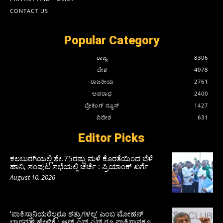
CONTACT US
Popular Category
ರಾಜ್ಯ
8306
ದೇಶ
4078
ರಾಜಕೀಯ
2761
ಅಪರಾಧ
2400
ಬ್ರೇಕಿಂಗ್ ನ್ಯೂಸ್
1427
ವಿದೇಶ
631
Editor Picks
ಕಲಬುರಗಿಯಲ್ಲಿ ಶೇ.75ರಷ್ಟು ಮಳೆ ಕೊರತೆಯಿಂದ ಬೆಳೆ
ಹಾನಿ, ಸಂಪುಟ‌ ಸಭೆಯಲ್ಲಿ ಚರ್ಚೆ : ಪ್ರಿಯಾಂಕ್ ಖರ್ಗೆ
August 10, 2026
‘ಪಾಕಿಸ್ತಾನಿಯರೆಲ್ಲರೂ ಶತ್ರುಗಳಲ್ಲ’ ಎಂಬ ಮೋಹನ್‌
ಭಾಗವತ್ ಹೇಳಿಕೆ : ಆರ್ ಎಸ್ ಎಸ್ ಗೂ ಪಾಕಿಸ್ತಾನಕ್ಕೂ