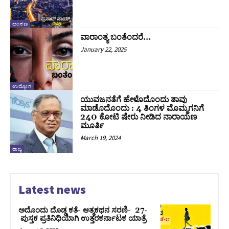
ಅಂಕಣ
ವಾರಾಂತ್ಯ ಬಂತೆಂದರೆ…
January 22, 2025
ಉದ್ಯೋಗ
ಯುವಜನತೆಗೆ ಹೇಳೊದೊಂದು ತಾವು
ಮಾಡೊದೊಂದು : 4 ತಿಂಗಳ ಮೊಮ್ಮಗನಿಗೆ
240 ಕೋಟಿ ಷೇರು ನೀಡಿದ ನಾರಾಯಣ
ಮೂರ್ತಿ
March 19, 2024
ರಾಜ್ಯ
Latest news
ಅದೊಂದು ದೊಡ್ಡ ಕತೆ- ಆತ್ಮಕಥನ ಸರಣಿ- 27-
ಪುಸ್ತಕ ಪ್ರತಿನಿಧಿಯಾಗಿ ಉತ್ತರಕರ್ನಾಟಕ ಯಾತ್ರೆ