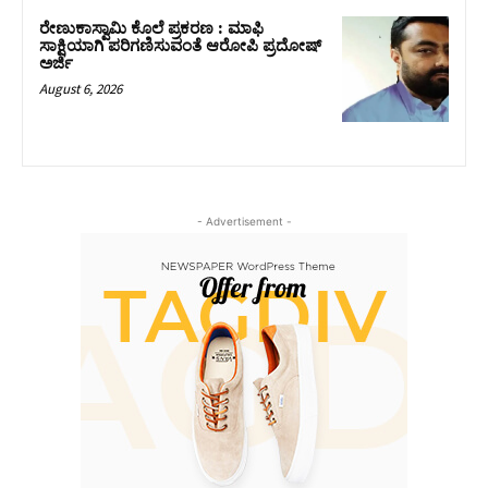
ರೇಣುಕಾಸ್ವಾಮಿ ಕೊಲೆ ಪ್ರಕರಣ : ಮಾಫಿ
ಸಾಕ್ಷಿಯಾಗಿ ಪರಿಗಣಿಸುವಂತೆ ಆರೋಪಿ ಪ್ರದೋಷ್‌
ಅರ್ಜಿ
August 6, 2026
- Advertisement -