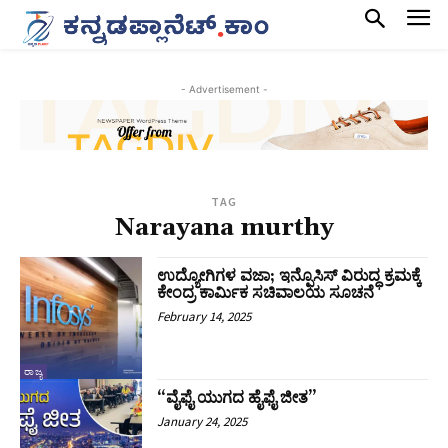
- Advertisement -
TAG
Narayana murthy
ಉದ್ಯೋಗಿಗಳ ವಜಾ; ಇನ್ಫೊಸಿಸ್ ವಿರುದ್ಧ ಕ್ರಮಕ್ಕೆ
ಕೇಂದ್ರ ಕಾರ್ಮಿಕ ಸಚಿವಾಲಯ ಸೂಚನೆ
February 14, 2025
ರಾಜ್ಯ
“ವೈಫೈ ಯುಗದ ಹೈಫೈ ಜೀತ”
January 24, 2025