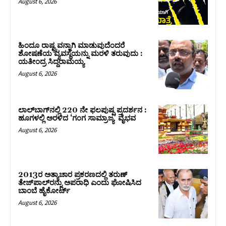
August 6, 2026
ಹಿಂದೂ ರಾಷ್ಟ್ರವನ್ನಾಗಿ ಮಾಡುವುದೆಂದರೆ
ಶೋಷಣೆಯ ವ್ಯವಸ್ಥೆಯನ್ನು ಮರಳಿ ತರುವುದು :
ಯತೀಂದ್ರ ಸಿದ್ದರಾಮಯ್ಯ
August 6, 2026
ಲಾಲ್‍ಬಾಗ್‍ನಲ್ಲಿ 220 ನೇ ಫಲಪುಷ್ಪ ಪ್ರದರ್ಶನ :
ಹೂಗಳಲ್ಲಿ ಅರಳಿದ ‘ಗಂಗ ಸಾಮ್ರಾಜ್ಯ’ ವೈಭವ
August 6, 2026
2013ರ ಅತ್ಯಾಚಾರ ಪ್ರಕರಣದಲ್ಲಿ ತರುಣ್
ತೇಜ್‌ಪಾಲ್‌ರನ್ನು ಅಪರಾಧಿ ಎಂದು ಘೋಷಿಸಿದ
ಬಾಂಬೆ ಹೈಕೋರ್ಟ್
August 6, 2026