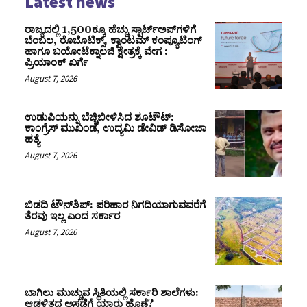
Latest news
ರಾಜ್ಯದಲ್ಲಿ 1,500ಕ್ಕೂ ಹೆಚ್ಚು ಸ್ಟಾರ್ಟ್‌ಅಪ್‌ಗಳಿಗೆ
ಬೆಂಬಲ, ರೊಬೊಟಿಕ್ಸ್, ಕ್ವಾಂಟಮ್ ಕಂಪ್ಯೂಟಿಂಗ್
ಹಾಗೂ ಬಯೋಟೆಕ್ನಾಲಜಿ ಕ್ಷೇತ್ರಕ್ಕೆ ವೇಗ :
ಪ್ರಿಯಾಂಕ್‌ ಖರ್ಗೆ
August 7, 2026
ಉಡುಪಿಯನ್ನು ಬೆಚ್ಚಿಬೀಳಿಸಿದ ಶೂಟೌಟ್‌:
ಕಾಂಗ್ರೆಸ್‌ ಮುಖಂಡ, ಉದ್ಯಮಿ ಡೇವಿಡ್ ಡಿಸೋಜಾ
ಹತ್ಯೆ
August 7, 2026
ಬಿಡದಿ ಟೌನ್‌ಶಿಪ್‌: ಪರಿಹಾರ ನಿಗದಿಯಾಗುವವರೆಗೆ
ತೆರವು ಇಲ್ಲ ಎಂದ ಸರ್ಕಾರ
August 7, 2026
ಬಾಗಿಲು ಮುಚ್ಚುವ ಸ್ಥಿತಿಯಲ್ಲಿ ಸರ್ಕಾರಿ ಶಾಲೆಗಳು:
ಆಡಳಿತದ ಅಸಡ್ಡೆಗೆ ಯಾರು ಹೊಣೆ?