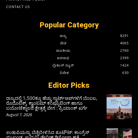
CONTACT US
Popular Category
ರಾಜ್ಯ
8291
ದೇಶ
4065
ರಾಜಕೀಯ
2760
ಅಪರಾಧ
2399
ಬ್ರೇಕಿಂಗ್ ನ್ಯೂಸ್
1424
ವಿದೇಶ
630
Editor Picks
ರಾಜ್ಯದಲ್ಲಿ 1,500ಕ್ಕೂ ಹೆಚ್ಚು ಸ್ಟಾರ್ಟ್‌ಅಪ್‌ಗಳಿಗೆ ಬೆಂಬಲ,
ರೊಬೊಟಿಕ್ಸ್, ಕ್ವಾಂಟಮ್ ಕಂಪ್ಯೂಟಿಂಗ್ ಹಾಗೂ
ಬಯೋಟೆಕ್ನಾಲಜಿ ಕ್ಷೇತ್ರಕ್ಕೆ ವೇಗ : ಪ್ರಿಯಾಂಕ್‌ ಖರ್ಗೆ
August 7, 2026
ಉಡುಪಿಯನ್ನು ಬೆಚ್ಚಿಬೀಳಿಸಿದ ಶೂಟೌಟ್‌: ಕಾಂಗ್ರೆಸ್‌
ಮುಖಂಡ, ಉದ್ಯಮಿ ಡೇವಿಡ್ ಡಿಸೋಜಾ ಹತ್ಯೆ