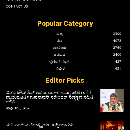
CONTACT US
Popular Category
ರಾಜ್ಯ
8300
ದೇಶ
4072
ರಾಜಕೀಯ
2760
ಅಪರಾಧ
2400
ಬ್ರೇಕಿಂಗ್ ನ್ಯೂಸ್
1427
ವಿದೇಶ
631
Editor Picks
ಬಿಡದಿ ಟೌನ್ ಶಿಪ್ ಅಭಿಪ್ರಾಯಗಳ ಸಮಗ್ರ ಪರಿಶೀಲನೆಗೆ
ನ್ಯಾಯಮೂರ್ತಿ ಗುಹನಾಥನ್ ನರೇಂದರ್ ನೇತೃತ್ವದ ಸಮಿತಿ
ರಚನೆ
August 8, 2026
ಮಸಿ ಎರಚಿ ಮನೋಸ್ಥೈರ್ಯ ಕುಗ್ಗಿಸಲಾಗದು