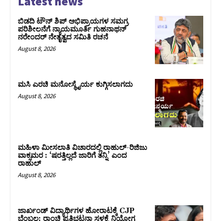
Latest news
ಬಿಡದಿ ಟೌನ್ ಶಿಪ್ ಅಭಿಪ್ರಾಯಗಳ ಸಮಗ್ರ
ಪರಿಶೀಲನೆಗೆ ನ್ಯಾಯಮೂರ್ತಿ ಗುಹನಾಥನ್
ನರೇಂದರ್ ನೇತೃತ್ವದ ಸಮಿತಿ ರಚನೆ
August 8, 2026
ಮಸಿ ಎರಚಿ ಮನೋಸ್ಥೈರ್ಯ ಕುಗ್ಗಿಸಲಾಗದು
August 8, 2026
ಮಹಿಳಾ ಮೀಸಲಾತಿ ವಿಚಾರದಲ್ಲಿ ರಾಹುಲ್‌-ರಿಜಿಜು
ವಾಕ್ಸಮರ : ‘ಷರತ್ತಿಲ್ಲದೆ ಜಾರಿಗೆ ತನ್ನಿ’ ಎಂದ
ರಾಹುಲ್‌
August 8, 2026
ಜಾರ್ಖಂಡ್‌ ವಿದ್ಯಾರ್ಥಿಗಳ ಹೋರಾಟಕ್ಕೆ CJP
ಬೆಂಬಲ: ರಾಂಚಿ ಪ್ರತಿಭಟನಾ ಸ್ಥಳಕ್ಕೆ ನಿಯೋಗ