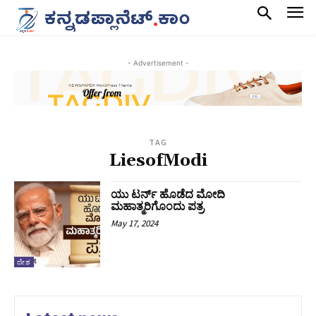
- Advertisement -
TAG
LiesofModi
ಯು ಟರ್ನ್ ಹೊಡೆದ ಮೋದಿ
ಮಹಾತ್ಮರಿಗೊಂದು ಪತ್ರ‌
May 17, 2024
ದೇಶ