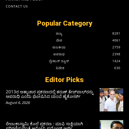
CONTACT US
Popular Category
ರಾಜ್ಯ
8281
ದೇಶ
4061
ರಾಜಕೀಯ
2759
ಅಪರಾಧ
2398
ಬ್ರೇಕಿಂಗ್ ನ್ಯೂಸ್
1424
ವಿದೇಶ
630
Editor Picks
2013ರ ಅತ್ಯಾಚಾರ ಪ್ರಕರಣದಲ್ಲಿ ತರುಣ್ ತೇಜ್‌ಪಾಲ್‌ರನ್ನು
ಅಪರಾಧಿ ಎಂದು ಘೋಷಿಸಿದ ಬಾಂಬೆ ಹೈಕೋರ್ಟ್
August 6, 2026
ರೇಣುಕಾಸ್ವಾಮಿ ಕೊಲೆ ಪ್ರಕರಣ : ಮಾಫಿ ಸಾಕ್ಷಿಯಾಗಿ
ಪರಿಗಣಿಸುವಂತೆ ಆರೋಪಿ ಪ್ರದೋಷ್‌ ಅರ್ಜಿ