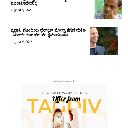
ಮುಂಚೂಣಿಯಲ್ಲಿ
August 5, 2026
ಪ್ರಧಾನಿ ಮೋದಿಯ ಫೇಸ್ಬುಕ್‌ ಪೋಸ್ಟ್‌ ತೆಗೆದ ಮೆಟಾ
: ಮಾರ್ಕ್ ಜುಕರ್‌ಬರ್ಗ್ ಕ್ಷಮೆಯಾಚನೆ
August 5, 2026
- Advertisement -