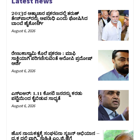
Latest news
2013ರ ಅತ್ಯಾಚಾರ ಪ್ರಕರಣದಲ್ಲಿ ತರುಣ್
ತೇಜ್‌ಪಾಲ್‌ರನ್ನು ಅಪರಾಧಿ ಎಂದು ಘೋಷಿಸಿದ
ಬಾಂಬೆ ಹೈಕೋರ್ಟ್
August 6, 2026
ರೇಣುಕಾಸ್ವಾಮಿ ಕೊಲೆ ಪ್ರಕರಣ : ಮಾಫಿ
ಸಾಕ್ಷಿಯಾಗಿ ಪರಿಗಣಿಸುವಂತೆ ಆರೋಪಿ ಪ್ರದೋಷ್‌
ಅರ್ಜಿ
August 6, 2026
ಎಸ್‌ಐಆರ್‌: 1.11 ಕೋಟಿ ಜನರನ್ನು ಕರಡು
ಪಟ್ಟಿಯಿಂದ ಕೈಬಿಡುವ ಸಾಧ್ಯತೆ
August 6, 2026
ಹೊಸ ನಾಯಕತ್ವಕ್ಕೆ ಸಂಘಟನಾ ಸೃಜನ್ ಅಭಿಯಾನ –
ದ.ಕ ದಲ್ಲಿ ವಾಗ್ಮಿ, ಸಾಹಿತಿ ಎಂ.ಜಿ.ಹೆಗ್ಡೆ