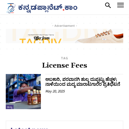
- Advertisement -
TAG
License Fees
ಅಬಕಾರಿ, ಪರವಾನಗಿ ಶುಲ್ಕ ದುಪ್ಪಟ್ಟು ಹೆಚ್ಚಳ;
ನಾಳೆಯಿಂದ ಮದ್ಯ ಮಾರಾಟಗಾರರ ಪ್ರತಿಭಟನೆ
May 20, 2025
ರಾಜ್ಯ