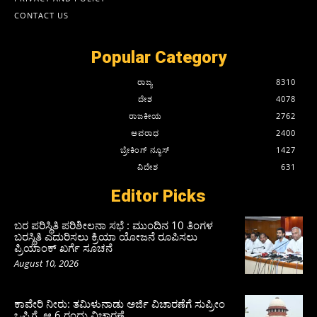
CONTACT US
Popular Category
ರಾಜ್ಯ
8310
ದೇಶ
4078
ರಾಜಕೀಯ
2762
ಅಪರಾಧ
2400
ಬ್ರೇಕಿಂಗ್ ನ್ಯೂಸ್
1427
ವಿದೇಶ
631
Editor Picks
ಬರ ಪರಿಸ್ಥಿತಿ ಪರಿಶೀಲನಾ ಸಭೆ : ಮುಂದಿನ 10 ತಿಂಗಳ
ಬರಸ್ಥಿತಿ ಎದುರಿಸಲು ಕ್ರಿಯಾ ಯೋಜನೆ ರೂಪಿಸಲು
ಪ್ರಿಯಾಂಕ್ ಖರ್ಗೆ ಸೂಚನೆ
August 10, 2026
ಕಾವೇರಿ ನೀರು: ತಮಿಳುನಾಡು ಅರ್ಜಿ ವಿಚಾರಣೆಗೆ ಸುಪ್ರೀಂ
ಒಪ್ಪಿಗೆ, ಆ.6 ರಂದು ವಿಚಾರಣೆ