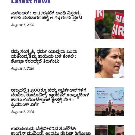
Latest news
ಎಸ್‌ಐಆರ್‌ : ಆ.17ರವರೆಗೆ ಅವಧಿ ವಿಸ್ತರಣೆ,
ಕರಡು ಮತದಾರರ ಪಟ್ಟಿ ಆ.24ರಂದು ಪ್ರಕಟ
August 7, 2026
ನಮ್ಮ ಸಂಸ್ಕೃತಿ, ಧರ್ಮ ಯಾವುದು ಎಂದು
ಯತೀಂದ್ರ ತಮ್ಮ ತಾಯಿಯ ಬಳಿ ಕೇಳಲಿ :
ಶೋಭಾ ಕರಂದ್ಲಾಜೆ ತಿರುಗೇಟು
August 7, 2026
ರಾಜ್ಯದಲ್ಲಿ 1,500ಕ್ಕೂ ಹೆಚ್ಚು ಸ್ಟಾರ್ಟ್‌ಅಪ್‌ಗಳಿಗೆ
ಬೆಂಬಲ, ರೊಬೊಟಿಕ್ಸ್, ಕ್ವಾಂಟಮ್ ಕಂಪ್ಯೂಟಿಂಗ್
ಹಾಗೂ ಬಯೋಟೆಕ್ನಾಲಜಿ ಕ್ಷೇತ್ರಕ್ಕೆ ವೇಗ :
ಪ್ರಿಯಾಂಕ್‌ ಖರ್ಗೆ
August 7, 2026
ಉಡುಪಿಯನ್ನು ಬೆಚ್ಚಿಬೀಳಿಸಿದ ಶೂಟೌಟ್‌:
ಕಾಂಗ್ರೆಸ್‌ ಮುಖಂಡ, ಉದ್ಯಮಿ ಡೇವಿಡ್ ಡಿಸೋಜಾ