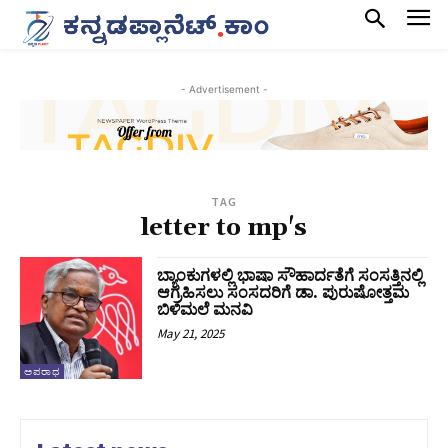
- Advertisement -
TAG
letter to mp's
ಬ್ಯಾಂಕುಗಳಲ್ಲಿ ಭಾಷಾ ಸೌಹಾರ್ದತೆಗೆ ಸಂಸತ್ತಿನಲ್ಲಿ
ಆಗ್ರಹಿಸಲು ಸಂಸದರಿಗೆ ಡಾ. ಪುರುಷೋತ್ತಮ
ಬಿಳಿಮಲೆ ಮನವಿ
May 21, 2025
ಅಪರಾಧ