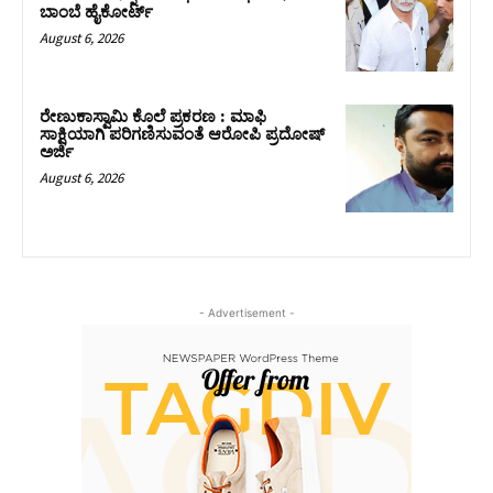
ಬಾಂಬೆ ಹೈಕೋರ್ಟ್
August 6, 2026
ರೇಣುಕಾಸ್ವಾಮಿ ಕೊಲೆ ಪ್ರಕರಣ : ಮಾಫಿ
ಸಾಕ್ಷಿಯಾಗಿ ಪರಿಗಣಿಸುವಂತೆ ಆರೋಪಿ ಪ್ರದೋಷ್‌
ಅರ್ಜಿ
August 6, 2026
- Advertisement -