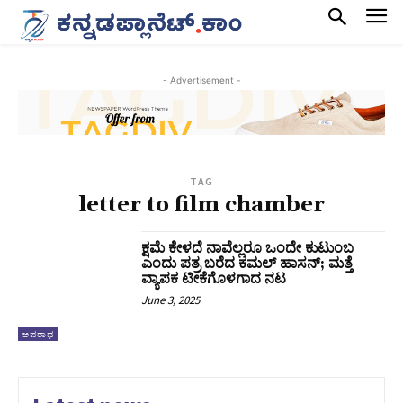
- Advertisement -
TAG
letter to film chamber
ಕ್ಷಮೆ ಕೇಳದೆ ನಾವೆಲ್ಲರೂ ಒಂದೇ ಕುಟುಂಬ
ಎಂದು ಪತ್ರ ಬರೆದ ಕಮಲ್‌ ಹಾಸನ್;‌ ಮತ್ತೆ
ವ್ಯಾಪಕ ಟೀಕೆಗೊಳಗಾದ ನಟ
June 3, 2025
ಅಪರಾಧ