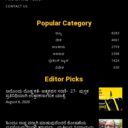
CONTACT US
Popular Category
ರಾಜ್ಯ
8283
ದೇಶ
4061
ರಾಜಕೀಯ
2759
ಅಪರಾಧ
2398
ಬ್ರೇಕಿಂಗ್ ನ್ಯೂಸ್
1424
ವಿದೇಶ
630
Editor Picks
ಅದೊಂದು ದೊಡ್ಡ ಕತೆ- ಆತ್ಮಕಥನ ಸರಣಿ- 27- ಪುಸ್ತಕ
ಪ್ರತಿನಿಧಿಯಾಗಿ ಉತ್ತರಕರ್ನಾಟಕ ಯಾತ್ರೆ
August 6, 2026
ಹಿಂದೂ ರಾಷ್ಟ್ರವನ್ನಾಗಿ ಮಾಡುವುದೆಂದರೆ ಶೋಷಣೆಯ
ವ್ಯವಸ್ಥೆಯನ್ನು ಮರಳಿ ತರುವುದು : ಯತೀಂದ್ರ ಸಿದ್ದರಾಮಯ್ಯ