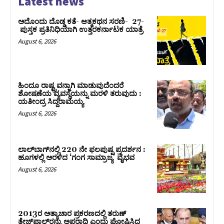
Latest news
ಅದೊಂದು ದೊಡ್ಡ ಕತೆ- ಆತ್ಮಕಥನ ಸರಣಿ- 27-
ಪುಸ್ತಕ ಪ್ರತಿನಿಧಿಯಾಗಿ ಉತ್ತರಕರ್ನಾಟಕ ಯಾತ್ರೆ
August 6, 2026
ಹಿಂದೂ ರಾಷ್ಟ್ರವನ್ನಾಗಿ ಮಾಡುವುದೆಂದರೆ
ಶೋಷಣೆಯ ವ್ಯವಸ್ಥೆಯನ್ನು ಮರಳಿ ತರುವುದು :
ಯತೀಂದ್ರ ಸಿದ್ದರಾಮಯ್ಯ
August 6, 2026
ಲಾಲ್‍ಬಾಗ್‍ನಲ್ಲಿ 220 ನೇ ಫಲಪುಷ್ಪ ಪ್ರದರ್ಶನ :
ಹೂಗಳಲ್ಲಿ ಅರಳಿದ ‘ಗಂಗ ಸಾಮ್ರಾಜ್ಯ’ ವೈಭವ
August 6, 2026
2013ರ ಅತ್ಯಾಚಾರ ಪ್ರಕರಣದಲ್ಲಿ ತರುಣ್
ತೇಜ್‌ಪಾಲ್‌ರನ್ನು ಅಪರಾಧಿ ಎಂದು ಘೋಷಿಸಿದ