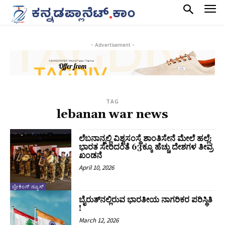
- Advertisement -
TAG
lebanan war news
ಲೆಬನಾನ್ನಲ್ಲಿ ವಿಶ್ವಸಂಸ್ಥೆ ಶಾಂತಿಸೇನೆ ಮೇಲೆ ಹಲ್ಲೆ:
ಭಾರತ ಸೇರಿದಂತೆ 63ಕ್ಕೂ ಹೆಚ್ಚು ದೇಶಗಳ ತೀವ್ರ
ಖಂಡನೆ
April 10, 2026
ಬ್ರೇಕಿಂಗ್ ನ್ಯೂಸ್
ಬೈರುತ್‌ನಲ್ಲಿರುವ ಭಾರತೀಯ ನಾಗರಿಕರ ಪರಿಸ್ಥಿತಿ
!
March 12, 2026