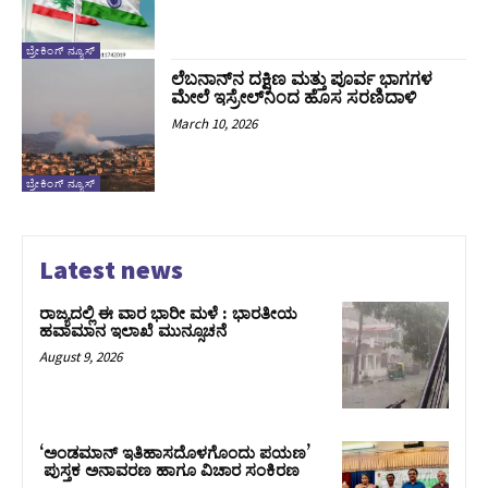
ಬ್ರೇಕಿಂಗ್ ನ್ಯೂಸ್
ಲೆಬನಾನ್‌ನ ದಕ್ಷಿಣ ಮತ್ತು ಪೂರ್ವ ಭಾಗಗಳ
ಮೇಲೆ ಇಸ್ರೇಲ್‌ನಿಂದ ಹೊಸ ಸರಣಿದಾಳಿ
March 10, 2026
ಬ್ರೇಕಿಂಗ್ ನ್ಯೂಸ್
Latest news
ರಾಜ್ಯದಲ್ಲಿ ಈ ವಾರ ಭಾರೀ ಮಳೆ : ಭಾರತೀಯ
ಹವಾಮಾನ ಇಲಾಖೆ ಮುನ್ಸೂಚನೆ
August 9, 2026
‘ಅಂಡಮಾನ್ ಇತಿಹಾಸದೊಳಗೊಂದು ಪಯಣ’
ಪುಸ್ತಕ ಅನಾವರಣ ಹಾಗೂ ವಿಚಾರ ಸಂಕಿರಣ