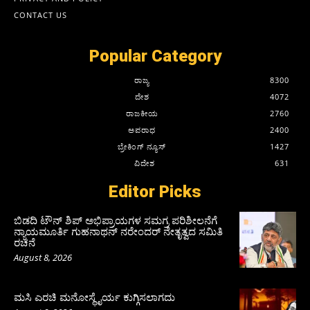
CONTACT US
Popular Category
ರಾಜ್ಯ
8300
ದೇಶ
4072
ರಾಜಕೀಯ
2760
ಅಪರಾಧ
2400
ಬ್ರೇಕಿಂಗ್ ನ್ಯೂಸ್
1427
ವಿದೇಶ
631
Editor Picks
ಬಿಡದಿ ಟೌನ್ ಶಿಪ್ ಅಭಿಪ್ರಾಯಗಳ ಸಮಗ್ರ ಪರಿಶೀಲನೆಗೆ
ನ್ಯಾಯಮೂರ್ತಿ ಗುಹನಾಥನ್ ನರೇಂದರ್ ನೇತೃತ್ವದ ಸಮಿತಿ
ರಚನೆ
August 8, 2026
ಮಸಿ ಎರಚಿ ಮನೋಸ್ಥೈರ್ಯ ಕುಗ್ಗಿಸಲಾಗದು