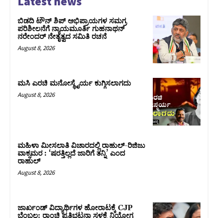
Latest news
ಬಿಡದಿ ಟೌನ್ ಶಿಪ್ ಅಭಿಪ್ರಾಯಗಳ ಸಮಗ್ರ
ಪರಿಶೀಲನೆಗೆ ನ್ಯಾಯಮೂರ್ತಿ ಗುಹನಾಥನ್
ನರೇಂದರ್ ನೇತೃತ್ವದ ಸಮಿತಿ ರಚನೆ
August 8, 2026
ಮಸಿ ಎರಚಿ ಮನೋಸ್ಥೈರ್ಯ ಕುಗ್ಗಿಸಲಾಗದು
August 8, 2026
ಮಹಿಳಾ ಮೀಸಲಾತಿ ವಿಚಾರದಲ್ಲಿ ರಾಹುಲ್‌-ರಿಜಿಜು
ವಾಕ್ಸಮರ : ‘ಷರತ್ತಿಲ್ಲದೆ ಜಾರಿಗೆ ತನ್ನಿ’ ಎಂದ
ರಾಹುಲ್‌
August 8, 2026
ಜಾರ್ಖಂಡ್‌ ವಿದ್ಯಾರ್ಥಿಗಳ ಹೋರಾಟಕ್ಕೆ CJP
ಬೆಂಬಲ: ರಾಂಚಿ ಪ್ರತಿಭಟನಾ ಸ್ಥಳಕ್ಕೆ ನಿಯೋಗ