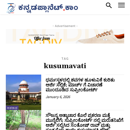
- Advertisement -
TAG
kusumavati
ಧರ್ಮಸ್ಥಳದಲ್ಲಿ ಶವಗಳ ಹೂಳುವಿಕೆ ಕುರಿತು
ಅರ್ಜಿ ಸಲ್ಲಿಕೆ; ಮಾರ್ಚ್‌ ಗೆ ವಿಚಾರಣೆ
ಮುಂದೂಡಿದ ಸುಪ್ರೀಂಕೋರ್ಟ್‌
January 6, 2026
ಅಪರಾಧ
ಸೌಜನ್ಯ ಅತ್ಯಾಚಾರ ಕೊಲೆ ಪ್ರಕರಣ ಮತ್ತೆ
ಮುನ್ನೆಲೆಗೆ; ಸುಪ್ರೀಂಕೋರ್ಟ್‌ ನಲ್ಲಿ ಮರುತನಿಖೆಗೆ
ಅರ್ಜಿ ಸಲ್ಲಿಸಿದ ಸಂತೋಷ್ ರಾವ್ ಮತ್ತು