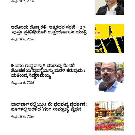
August 7, 2026
ಅದೊಂದು ದೊಡ್ಡ ಕತೆ- ಆತ್ಮಕಥನ ಸರಣಿ- 27-
ಪುಸ್ತಕ ಪ್ರತಿನಿಧಿಯಾಗಿ ಉತ್ತರಕರ್ನಾಟಕ ಯಾತ್ರೆ
August 6, 2026
ಹಿಂದೂ ರಾಷ್ಟ್ರವನ್ನಾಗಿ ಮಾಡುವುದೆಂದರೆ
ಶೋಷಣೆಯ ವ್ಯವಸ್ಥೆಯನ್ನು ಮರಳಿ ತರುವುದು :
ಯತೀಂದ್ರ ಸಿದ್ದರಾಮಯ್ಯ
August 6, 2026
ಲಾಲ್‍ಬಾಗ್‍ನಲ್ಲಿ 220 ನೇ ಫಲಪುಷ್ಪ ಪ್ರದರ್ಶನ :
ಹೂಗಳಲ್ಲಿ ಅರಳಿದ ‘ಗಂಗ ಸಾಮ್ರಾಜ್ಯ’ ವೈಭವ
August 6, 2026