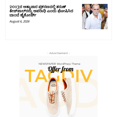
2013ರ ಅತ್ಯಾಚಾರ ಪ್ರಕರಣದಲ್ಲಿ ತರುಣ್
ತೇಜ್‌ಪಾಲ್‌ರನ್ನು ಅಪರಾಧಿ ಎಂದು ಘೋಷಿಸಿದ
ಬಾಂಬೆ ಹೈಕೋರ್ಟ್
August 6, 2026
- Advertisement -