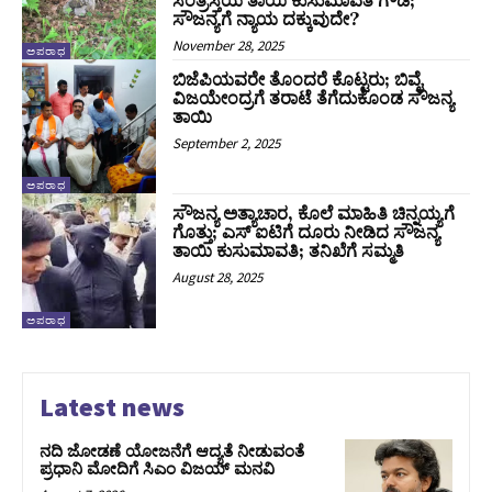
ಸಂತ್ರಸ್ತೆಯ ತಾಯಿ ಕುಸುಮಾವತಿ ಗೌಡ;
ಸೌಜನ್ಯಗೆ ನ್ಯಾಯ ದಕ್ಕುವುದೇ?
November 28, 2025
ಅಪರಾಧ
ಬಿಜೆಪಿಯವರೇ ತೊಂದರೆ ಕೊಟ್ಟರು; ಬಿವೈ
ವಿಜಯೇಂದ್ರಗೆ ತರಾಟೆ ತೆಗೆದುಕೊಂಡ ಸೌಜನ್ಯ
ತಾಯಿ
September 2, 2025
ಅಪರಾಧ
ಸೌಜನ್ಯ ಅತ್ಯಾಚಾರ, ಕೊಲೆ ಮಾಹಿತಿ ಚಿನ್ನಯ್ಯಗೆ
ಗೊತ್ತು; ಎಸ್‌ ಐಟಿಗೆ ದೂರು ನೀಡಿದ ಸೌಜನ್ಯ
ತಾಯಿ ಕುಸುಮಾವತಿ; ತನಿಖೆಗೆ ಸಮ್ಮತಿ
August 28, 2025
ಅಪರಾಧ
Latest news
ನದಿ ಜೋಡಣೆ ಯೋಜನೆಗೆ ಆದ್ಯತೆ ನೀಡುವಂತೆ
ಪ್ರಧಾನಿ ಮೋದಿಗೆ ಸಿಎಂ ವಿಜಯ್‌ ಮನವಿ