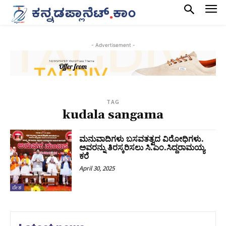
- Advertisement -
TAG
kudala sangama
ಮನುವಾದಿಗಳು ಬಸವತತ್ವದ ವಿರೋಧಿಗಳು.
ಅವರನ್ನು ತಿರಸ್ಕರಿಸಲು ಸಿ.ಎಂ.ಸಿದ್ದರಾಮಯ್ಯ
ಕರೆ
April 30, 2025
ದೇಶ