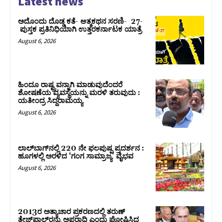
Latest news
ಅದೊಂದು ದೊಡ್ಡ ಕತೆ- ಆತ್ಮಕಥನ ಸರಣಿ- 27-
ಪುಸ್ತಕ ಪ್ರತಿನಿಧಿಯಾಗಿ ಉತ್ತರಕರ್ನಾಟಕ ಯಾತ್ರೆ
August 6, 2026
ಹಿಂದೂ ರಾಷ್ಟ್ರವನ್ನಾಗಿ ಮಾಡುವುದೆಂದರೆ
ಶೋಷಣೆಯ ವ್ಯವಸ್ಥೆಯನ್ನು ಮರಳಿ ತರುವುದು :
ಯತೀಂದ್ರ ಸಿದ್ದರಾಮಯ್ಯ
August 6, 2026
ಲಾಲ್‍ಬಾಗ್‍ನಲ್ಲಿ 220 ನೇ ಫಲಪುಷ್ಪ ಪ್ರದರ್ಶನ :
ಹೂಗಳಲ್ಲಿ ಅರಳಿದ ‘ಗಂಗ ಸಾಮ್ರಾಜ್ಯ’ ವೈಭವ
August 6, 2026
2013ರ ಅತ್ಯಾಚಾರ ಪ್ರಕರಣದಲ್ಲಿ ತರುಣ್
ತೇಜ್‌ಪಾಲ್‌ರನ್ನು ಅಪರಾಧಿ ಎಂದು ಘೋಷಿಸಿದ