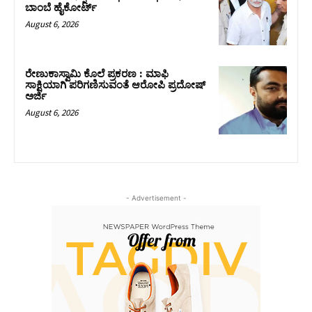
ಬಾಂಬೆ ಹೈಕೋರ್ಟ್
August 6, 2026
ರೇಣುಕಾಸ್ವಾಮಿ ಕೊಲೆ ಪ್ರಕರಣ : ಮಾಫಿ
ಸಾಕ್ಷಿಯಾಗಿ ಪರಿಗಣಿಸುವಂತೆ ಆರೋಪಿ ಪ್ರದೋಷ್‌
ಅರ್ಜಿ
August 6, 2026
- Advertisement -