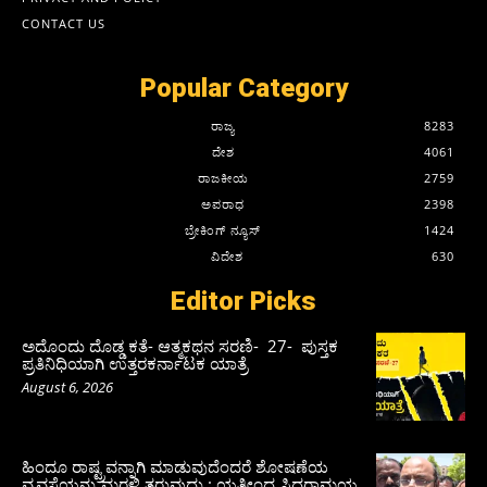
CONTACT US
Popular Category
ರಾಜ್ಯ
8283
ದೇಶ
4061
ರಾಜಕೀಯ
2759
ಅಪರಾಧ
2398
ಬ್ರೇಕಿಂಗ್ ನ್ಯೂಸ್
1424
ವಿದೇಶ
630
Editor Picks
ಅದೊಂದು ದೊಡ್ಡ ಕತೆ- ಆತ್ಮಕಥನ ಸರಣಿ- 27- ಪುಸ್ತಕ
ಪ್ರತಿನಿಧಿಯಾಗಿ ಉತ್ತರಕರ್ನಾಟಕ ಯಾತ್ರೆ
August 6, 2026
ಹಿಂದೂ ರಾಷ್ಟ್ರವನ್ನಾಗಿ ಮಾಡುವುದೆಂದರೆ ಶೋಷಣೆಯ
ವ್ಯವಸ್ಥೆಯನ್ನು ಮರಳಿ ತರುವುದು : ಯತೀಂದ್ರ ಸಿದ್ದರಾಮಯ್ಯ