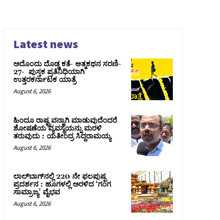
Latest news
ಅದೊಂದು ದೊಡ್ಡ ಕತೆ- ಆತ್ಮಕಥನ ಸರಣಿ-
27- ಪುಸ್ತಕ ಪ್ರತಿನಿಧಿಯಾಗಿ
ಉತ್ತರಕರ್ನಾಟಕ ಯಾತ್ರೆ
August 6, 2026
ಹಿಂದೂ ರಾಷ್ಟ್ರವನ್ನಾಗಿ ಮಾಡುವುದೆಂದರೆ
ಶೋಷಣೆಯ ವ್ಯವಸ್ಥೆಯನ್ನು ಮರಳಿ
ತರುವುದು : ಯತೀಂದ್ರ ಸಿದ್ದರಾಮಯ್ಯ
August 6, 2026
ಲಾಲ್‍ಬಾಗ್‍ನಲ್ಲಿ 220 ನೇ ಫಲಪುಷ್ಪ
ಪ್ರದರ್ಶನ : ಹೂಗಳಲ್ಲಿ ಅರಳಿದ ‘ಗಂಗ
ಸಾಮ್ರಾಜ್ಯ’ ವೈಭವ
August 6, 2026