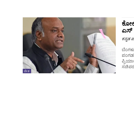
‌ಕೋಲ
ಎಸ್‌ 
ಕನ್ನಡ ಪ್
ಬೆಂಗಳೂ
ಪಂಗಡ ಪ
ಪ್ರಿಯಾಂಕ್‌ ಖ
ಸಚಿವರನ್
ದೇಶ