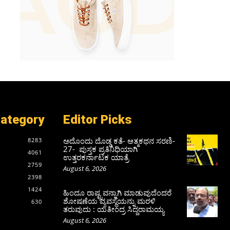
Category
Editor Picks
ಅದೊಂದು ದೊಡ್ಡ ಕತೆ- ಆತ್ಮಕಥನ ಸರಣಿ-
8283
27- ಪುಸ್ತಕ ಪ್ರತಿನಿಧಿಯಾಗಿ
4061
ಉತ್ತರಕರ್ನಾಟಕ ಯಾತ್ರೆ
2759
August 6, 2026
2398
1424
ಹಿಂದೂ ರಾಷ್ಟ್ರವನ್ನಾಗಿ ಮಾಡುವುದೆಂದರೆ
ಶೋಷಣೆಯ ವ್ಯವಸ್ಥೆಯನ್ನು ಮರಳಿ
630
ತರುವುದು : ಯತೀಂದ್ರ ಸಿದ್ದರಾಮಯ್ಯ
August 6, 2026