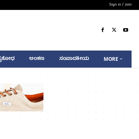
Sign in / Join
್ಯಶೋಧ
ಅಂಕಣ
ಸಂಪಾದಕೀಯ
MORE