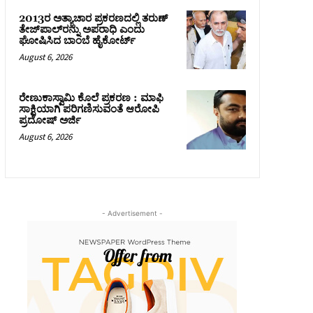
2013ರ ಅತ್ಯಾಚಾರ ಪ್ರಕರಣದಲ್ಲಿ ತರುಣ್
ತೇಜ್‌ಪಾಲ್‌ರನ್ನು ಅಪರಾಧಿ ಎಂದು
ಘೋಷಿಸಿದ ಬಾಂಬೆ ಹೈಕೋರ್ಟ್
August 6, 2026
ರೇಣುಕಾಸ್ವಾಮಿ ಕೊಲೆ ಪ್ರಕರಣ : ಮಾಫಿ
ಸಾಕ್ಷಿಯಾಗಿ ಪರಿಗಣಿಸುವಂತೆ ಆರೋಪಿ
ಪ್ರದೋಷ್‌ ಅರ್ಜಿ
August 6, 2026
- Advertisement -