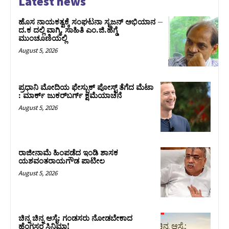
Latest news
ಹೊಸ ನಾಯಕತ್ವಕ್ಕೆ ಸಂಘಟನಾ ಸೃಜನ್ ಅಭಿಯಾನ –
ದ.ಕ ದಲ್ಲಿ ವಾಗ್ಮಿ, ಸಾಹಿತಿ ಎಂ.ಜಿ.ಹೆಗ್ಡೆ
ಮುಂಚೂಣಿಯಲ್ಲಿ
August 5, 2026
ಪ್ರಧಾನಿ ಮೋದಿಯ ಫೇಸ್ಬುಕ್‌ ಪೋಸ್ಟ್‌ ತೆಗೆದ ಮೆಟಾ
: ಮಾರ್ಕ್ ಜುಕರ್‌ಬರ್ಗ್ ಕ್ಷಮೆಯಾಚನೆ
August 5, 2026
ರಾಜೀನಾಮೆ ಹಿಂಪಡೆದ ಇಂಡಿ ಶಾಸಕ
ಯಶವಂತರಾಯಗೌಡ ಪಾಟೀಲ
August 5, 2026
ಚಿನ್ನ ಚಿನ್ನ ಆಸೈ: ಗಂಡಸರು ನೋಡಬೇಕಾದ
ಹೆಂಗಸರ ಸಿನಿಮಾ!