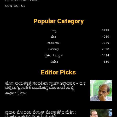
CONTACT US
Popular Category
ರಾಜ್ಯ
8279
ದೇಶ
4060
ರಾಜಕೀಯ
2759
ಅಪರಾಧ
2398
ಬ್ರೇಕಿಂಗ್ ನ್ಯೂಸ್
1424
ವಿದೇಶ
630
Editor Picks
ಹೊಸ ನಾಯಕತ್ವಕ್ಕೆ ಸಂಘಟನಾ ಸೃಜನ್ ಅಭಿಯಾನ – ದ.ಕ
ದಲ್ಲಿ ವಾಗ್ಮಿ, ಸಾಹಿತಿ ಎಂ.ಜಿ.ಹೆಗ್ಡೆ ಮುಂಚೂಣಿಯಲ್ಲಿ
August 5, 2026
ಪ್ರಧಾನಿ ಮೋದಿಯ ಫೇಸ್ಬುಕ್‌ ಪೋಸ್ಟ್‌ ತೆಗೆದ ಮೆಟಾ :
ಮಾರ್ಕ್ ಜುಕರ್‌ಬರ್ಗ್ ಕ್ಷಮೆಯಾಚನೆ