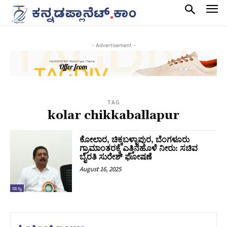
- Advertisement -
TAG
kolar chikkaballapur
ಕೋಲಾರ, ಚಿಕ್ಕಬಳ್ಳಾಪುರ, ಬೆಂಗಳೂರು
ಗ್ರಾಮಾಂತರಕ್ಕೆ ಎತ್ತಿನಹೊಳೆ ನೀರು: ಸಚಿವ
ಬೈರತಿ ಸುರೇಶ್ ಘೋಷಣೆ
August 16, 2025
ರಾಜ್ಯ