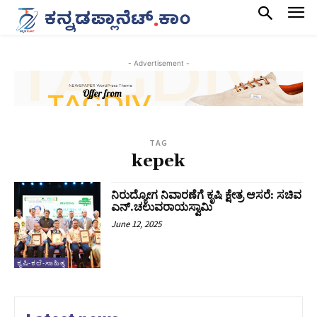
- Advertisement -
TAG
kepek
ನಿರುದ್ಯೋಗ ನಿವಾರಣೆಗೆ ಕೃಷಿ ಕ್ಷೇತ್ರ ಆಸರೆ: ಸಚಿವ
ಎನ್.ಚಲುವರಾಯಸ್ವಾಮಿ
June 12, 2025
ಕೃಷಿ-ಕಲೆ-ಸಾಹಿತ್ಯ