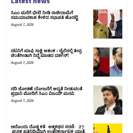
Latest news
ಸಿಎಂ ಮನೆಗೆ ಭೇಟಿ ನೀಡಿ ರಾಜೀನಾಮೆಗೆ
ಸಮಯಾವಕಾಶ ಕೇಳಿದ ಸಭಾಪತಿ ಹೊರಟ್ಟಿ
August 7, 2026
ನಟನಿಗೆ ಮಾಫಿ ಸಾಕ್ಷಿ ಆತಂಕ : ಜೈಲಿನಲ್ಲಿ ತೀವ್ರ
ಚಿಂತೆಗೀಡಾಗಿ ನಿದ್ದೆ ಮಾಡದ ದರ್ಶನ್!
August 7, 2026
ನದಿ ಜೋಡಣೆ ಯೋಜನೆಗೆ ಆದ್ಯತೆ ನೀಡುವಂತೆ
ಪ್ರಧಾನಿ ಮೋದಿಗೆ ಸಿಎಂ ವಿಜಯ್‌ ಮನವಿ
August 7, 2026
ಅದೊಂದು ದೊಡ್ಡ ಕತೆ- ಆತ್ಮಕಥನ ಸರಣಿ- 27-
ಪುಸ್ತಕ ಪ್ರತಿನಿಧಿಯಾಗಿ ಉತ್ತರಕರ್ನಾಟಕ ಯಾತ್ರೆ