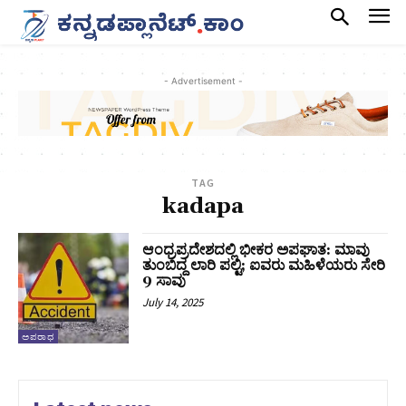
- Advertisement -
TAG
kadapa
ಆಂಧ್ರಪ್ರದೇಶದಲ್ಲಿ ಭೀಕರ ಅಪಘಾತ: ಮಾವು
ತುಂಬಿದ್ದ ಲಾರಿ ಪಲ್ಟಿ; ಐವರು ಮಹಿಳೆಯರು ಸೇರಿ
9 ಸಾವು
July 14, 2025
ಅಪರಾಧ