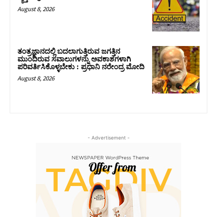
August 8, 2026
ತಂತ್ರಜ್ಞಾನದಲ್ಲಿ ಬದಲಾಗುತ್ತಿರುವ ಜಗತ್ತಿನ
ಮುಂದಿರುವ ಸವಾಲುಗಳನ್ನು ಅವಕಾಶಗಳಾಗಿ
ಪರಿವರ್ತಿಸಿಕೊಳ್ಳಬೇಕು : ಪ್ರಧಾನಿ ನರೇಂದ್ರ ಮೋದಿ
August 8, 2026
- Advertisement -