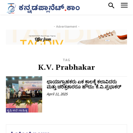
- Advertisement -
TAG
K.V. Prabhakar
ಛಾಯಾಗ್ರಾಹಕರು ಏಕ ಕಾಲಕ್ಕೆ ಕಲಾವಿದರು
ಮತ್ತು ಚರಿತ್ರಕಾರರೂ ಹೌದು: ಕೆ.ವಿ.ಪ್ರಭಾಕರ್
April 11, 2025
ಕೃಷಿ-ಕಲೆ-ಸಾಹಿತ್ಯ