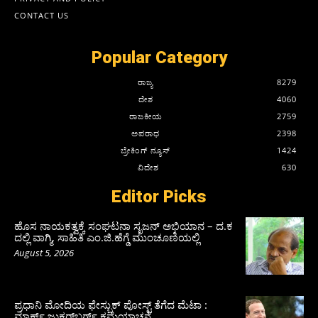
CONTACT US
Popular Category
ರಾಜ್ಯ
8279
ದೇಶ
4060
ರಾಜಕೀಯ
2759
ಅಪರಾಧ
2398
ಬ್ರೇಕಿಂಗ್ ನ್ಯೂಸ್
1424
ವಿದೇಶ
630
Editor Picks
ಹೊಸ ನಾಯಕತ್ವಕ್ಕೆ ಸಂಘಟನಾ ಸೃಜನ್ ಅಭಿಯಾನ – ದ.ಕ
ದಲ್ಲಿ ವಾಗ್ಮಿ, ಸಾಹಿತಿ ಎಂ.ಜಿ.ಹೆಗ್ಡೆ ಮುಂಚೂಣಿಯಲ್ಲಿ
August 5, 2026
ಪ್ರಧಾನಿ ಮೋದಿಯ ಫೇಸ್ಬುಕ್‌ ಪೋಸ್ಟ್‌ ತೆಗೆದ ಮೆಟಾ :
ಮಾರ್ಕ್ ಜುಕರ್‌ಬರ್ಗ್ ಕ್ಷಮೆಯಾಚನೆ