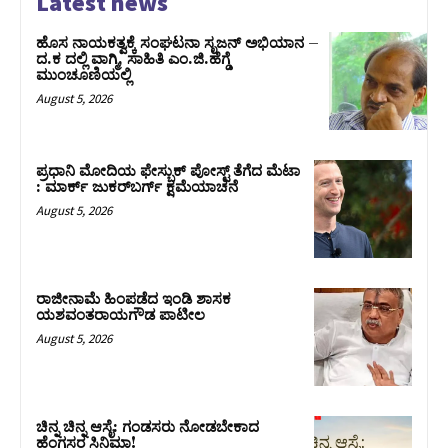
Latest news
ಹೊಸ ನಾಯಕತ್ವಕ್ಕೆ ಸಂಘಟನಾ ಸೃಜನ್ ಅಭಿಯಾನ –
ದ.ಕ ದಲ್ಲಿ ವಾಗ್ಮಿ, ಸಾಹಿತಿ ಎಂ.ಜಿ.ಹೆಗ್ಡೆ
ಮುಂಚೂಣಿಯಲ್ಲಿ
August 5, 2026
ಪ್ರಧಾನಿ ಮೋದಿಯ ಫೇಸ್ಬುಕ್‌ ಪೋಸ್ಟ್‌ ತೆಗೆದ ಮೆಟಾ
: ಮಾರ್ಕ್ ಜುಕರ್‌ಬರ್ಗ್ ಕ್ಷಮೆಯಾಚನೆ
August 5, 2026
ರಾಜೀನಾಮೆ ಹಿಂಪಡೆದ ಇಂಡಿ ಶಾಸಕ
ಯಶವಂತರಾಯಗೌಡ ಪಾಟೀಲ
August 5, 2026
ಚಿನ್ನ ಚಿನ್ನ ಆಸೈ: ಗಂಡಸರು ನೋಡಬೇಕಾದ
ಹೆಂಗಸರ ಸಿನಿಮಾ!