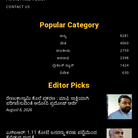
CONTACT US
Popular Category
ರಾಜ್ಯ
8281
ದೇಶ
4060
ರಾಜಕೀಯ
2759
ಅಪರಾಧ
2398
ಬ್ರೇಕಿಂಗ್ ನ್ಯೂಸ್
1424
ವಿದೇಶ
630
Editor Picks
ರೇಣುಕಾಸ್ವಾಮಿ ಕೊಲೆ ಪ್ರಕರಣ : ಮಾಫಿ ಸಾಕ್ಷಿಯಾಗಿ
ಪರಿಗಣಿಸುವಂತೆ ಆರೋಪಿ ಪ್ರದೋಷ್‌ ಅರ್ಜಿ
August 6, 2026
ಎಸ್‌ಐಆರ್‌: 1.11 ಕೋಟಿ ಜನರನ್ನು ಕರಡು ಪಟ್ಟಿಯಿಂದ
ಕೈಬಿಡುವ ಸಾಧ್ಯತೆ