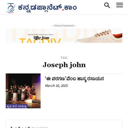
- Advertisement -
TAG
Joseph john
‘ಈ ಪರಗಣ’ವೆಂಬ ಹಾಸ್ಯ ರಸಾಯನ
March 16, 2025
ಕೃಷಿ-ಕಲೆ-ಸಾಹಿತ್ಯ