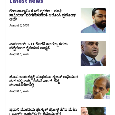
Latest news
ರೇಣುಕಾಸ್ವಾಮಿ ಕೊಲೆ ಪ್ರಕರಣ : ಮಾಫಿ
ಸಾಕ್ಷಿಯಾಗಿ ಪರಿಗಣಿಸುವಂತೆ ಆರೋಪಿ ಪ್ರದೋಷ್‌
ಅರ್ಜಿ
August 6, 2026
ಎಸ್‌ಐಆರ್‌: 1.11 ಕೋಟಿ ಜನರನ್ನು ಕರಡು
ಪಟ್ಟಿಯಿಂದ ಕೈಬಿಡುವ ಸಾಧ್ಯತೆ
August 6, 2026
ಹೊಸ ನಾಯಕತ್ವಕ್ಕೆ ಸಂಘಟನಾ ಸೃಜನ್ ಅಭಿಯಾನ –
ದ.ಕ ದಲ್ಲಿ ವಾಗ್ಮಿ, ಸಾಹಿತಿ ಎಂ.ಜಿ.ಹೆಗ್ಡೆ
ಮುಂಚೂಣಿಯಲ್ಲಿ
August 5, 2026
ಪ್ರಧಾನಿ ಮೋದಿಯ ಫೇಸ್ಬುಕ್‌ ಪೋಸ್ಟ್‌ ತೆಗೆದ ಮೆಟಾ
: ಮಾರ್ಕ್ ಜುಕರ್‌ಬರ್ಗ್ ಕ್ಷಮೆಯಾಚನೆ