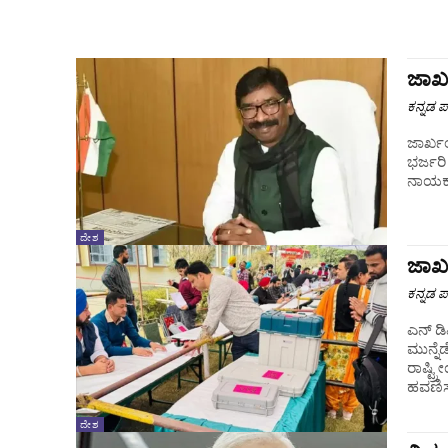
ಜಾರ್
ಕನ್ನಡ ಪ್
ಜಾರ್ಖಂ
ಭರ್ಜರಿ 
ನಾಯಕತ
ದೇಶ
ಜಾರ್
ಕನ್ನಡ ಪ್
ಎನ್‌ ಡಿ
ಮುನ್ನೆ
ರಾಷ್ಟ್
ಹವಣಿಸುತ
ದೇಶ