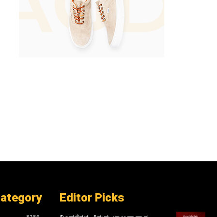
Category
Editor Picks
8286