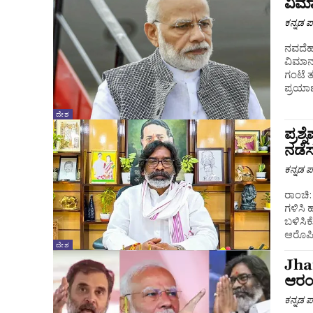
ವಿಮಾ
ಕನ್ನಡ ಪ್
ನವದೆಹಲ
ವಿಮಾನ
ಗಂಟೆ ತಡವಾ
ಪ್ರಯಾಣ
ದೇಶ
ಪ್ರಶ
ನಡೆಸ
ಕನ್ನಡ ಪ್
ರಾಂಚಿ:
ಗಳಿಸಿ 
ಬಳಿಸಿಕ
ದೇಶ
Jha
ಆರಂಭ
ಕನ್ನಡ ಪ್