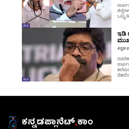
ಜಾರ್ಖಂ
ಜಿಲ್ಲೆಗಳ 43 
ಒಟ್ಟು 
ದೇಶ
ಇಡಿ 
ಮುಖ
ಕನ್ನಡ ಪ್
ನವದೆಹಲ
ಜಾರ್ಖ
ತಲೆಮರ
ದೆಹಲಿಯಲ
ದೇಶ