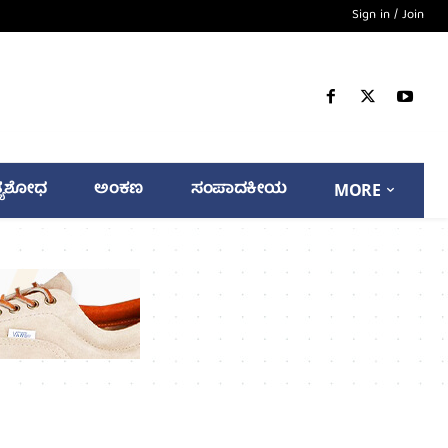
Sign in / Join
್ಯಶೋಧ
ಅಂಕಣ
ಸಂಪಾದಕೀಯ
MORE