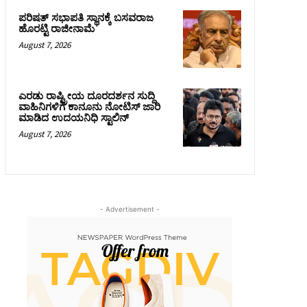
ಪರಿಷತ್‌ ಸಭಾಪತಿ ಸ್ಥಾನಕ್ಕೆ ಬಸವರಾಜ
ಹೊರಟ್ಟಿ ರಾಜೀನಾಮೆ
August 7, 2026
ಎರಡು ರಾಷ್ಟ್ರೀಯ ದೂರದರ್ಶನ ಸುದ್ದಿ
ವಾಹಿನಿಗಳಿಗೆ ಕಾನೂನು ನೋಟಿಸ್ ಜಾರಿ
ಮಾಡಿದ ಉದಯನಿಧಿ ಸ್ಟಾಲಿನ್
August 7, 2026
- Advertisement -