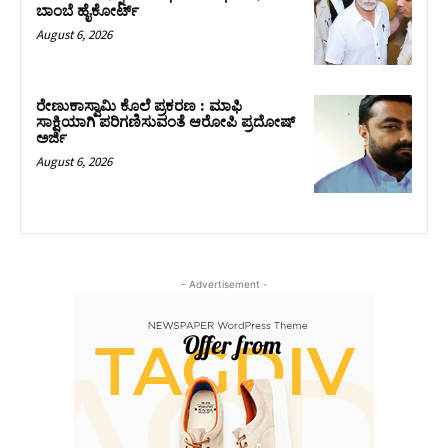
ಬಾಂಬೆ ಹೈಕೋರ್ಟ್
August 6, 2026
ರೇಣುಕಾಸ್ವಾಮಿ ಕೊಲೆ ಪ್ರಕರಣ : ಮಾಫಿ
ಸಾಕ್ಷಿಯಾಗಿ ಪರಿಗಣಿಸುವಂತೆ ಆರೋಪಿ ಪ್ರದೋಷ್‌
ಅರ್ಜಿ
August 6, 2026
- Advertisement -