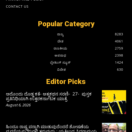
CONTACT US
Popular Category
ರಾಜ್ಯ
8283
ದೇಶ
4061
ರಾಜಕೀಯ
2759
ಅಪರಾಧ
2398
ಬ್ರೇಕಿಂಗ್ ನ್ಯೂಸ್
1424
ವಿದೇಶ
630
Editor Picks
ಅದೊಂದು ದೊಡ್ಡ ಕತೆ- ಆತ್ಮಕಥನ ಸರಣಿ- 27- ಪುಸ್ತಕ
ಪ್ರತಿನಿಧಿಯಾಗಿ ಉತ್ತರಕರ್ನಾಟಕ ಯಾತ್ರೆ
August 6, 2026
ಹಿಂದೂ ರಾಷ್ಟ್ರವನ್ನಾಗಿ ಮಾಡುವುದೆಂದರೆ ಶೋಷಣೆಯ
ವ್ಯವಸ್ಥೆಯನ್ನು ಮರಳಿ ತರುವುದು : ಯತೀಂದ್ರ ಸಿದ್ದರಾಮಯ್ಯ