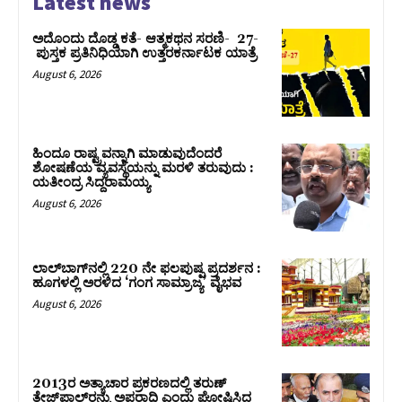
Latest news
ಅದೊಂದು ದೊಡ್ಡ ಕತೆ- ಆತ್ಮಕಥನ ಸರಣಿ- 27-
ಪುಸ್ತಕ ಪ್ರತಿನಿಧಿಯಾಗಿ ಉತ್ತರಕರ್ನಾಟಕ ಯಾತ್ರೆ
August 6, 2026
ಹಿಂದೂ ರಾಷ್ಟ್ರವನ್ನಾಗಿ ಮಾಡುವುದೆಂದರೆ
ಶೋಷಣೆಯ ವ್ಯವಸ್ಥೆಯನ್ನು ಮರಳಿ ತರುವುದು :
ಯತೀಂದ್ರ ಸಿದ್ದರಾಮಯ್ಯ
August 6, 2026
ಲಾಲ್‍ಬಾಗ್‍ನಲ್ಲಿ 220 ನೇ ಫಲಪುಷ್ಪ ಪ್ರದರ್ಶನ :
ಹೂಗಳಲ್ಲಿ ಅರಳಿದ ‘ಗಂಗ ಸಾಮ್ರಾಜ್ಯ’ ವೈಭವ
August 6, 2026
2013ರ ಅತ್ಯಾಚಾರ ಪ್ರಕರಣದಲ್ಲಿ ತರುಣ್
ತೇಜ್‌ಪಾಲ್‌ರನ್ನು ಅಪರಾಧಿ ಎಂದು ಘೋಷಿಸಿದ