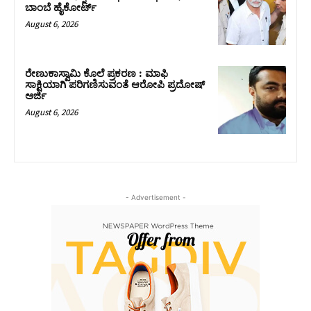
ಬಾಂಬೆ ಹೈಕೋರ್ಟ್
August 6, 2026
ರೇಣುಕಾಸ್ವಾಮಿ ಕೊಲೆ ಪ್ರಕರಣ : ಮಾಫಿ
ಸಾಕ್ಷಿಯಾಗಿ ಪರಿಗಣಿಸುವಂತೆ ಆರೋಪಿ ಪ್ರದೋಷ್‌
ಅರ್ಜಿ
August 6, 2026
- Advertisement -