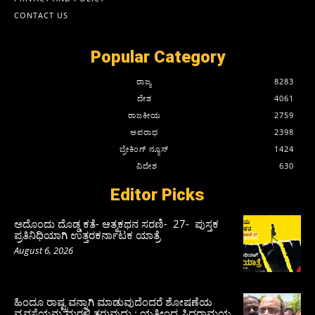
CONTACT US
Popular Category
ರಾಜ್ಯ
8283
ದೇಶ
4061
ರಾಜಕೀಯ
2759
ಅಪರಾಧ
2398
ಬ್ರೇಕಿಂಗ್ ನ್ಯೂಸ್
1424
ವಿದೇಶ
630
Editor Picks
ಅದೊಂದು ದೊಡ್ಡ ಕತೆ- ಆತ್ಮಕಥನ ಸರಣಿ- 27- ಪುಸ್ತಕ
ಪ್ರತಿನಿಧಿಯಾಗಿ ಉತ್ತರಕರ್ನಾಟಕ ಯಾತ್ರೆ
August 6, 2026
ಹಿಂದೂ ರಾಷ್ಟ್ರವನ್ನಾಗಿ ಮಾಡುವುದೆಂದರೆ ಶೋಷಣೆಯ
ವ್ಯವಸ್ಥೆಯನ್ನು ಮರಳಿ ತರುವುದು : ಯತೀಂದ್ರ ಸಿದ್ದರಾಮಯ್ಯ