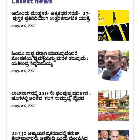
Latest news
ಅದೊಂದು ದೊಡ್ಡ ಕತೆ- ಆತ್ಮಕಥನ ಸರಣಿ- 27-
ಪುಸ್ತಕ ಪ್ರತಿನಿಧಿಯಾಗಿ ಉತ್ತರಕರ್ನಾಟಕ ಯಾತ್ರೆ
August 6, 2026
ಹಿಂದೂ ರಾಷ್ಟ್ರವನ್ನಾಗಿ ಮಾಡುವುದೆಂದರೆ
ಶೋಷಣೆಯ ವ್ಯವಸ್ಥೆಯನ್ನು ಮರಳಿ ತರುವುದು :
ಯತೀಂದ್ರ ಸಿದ್ದರಾಮಯ್ಯ
August 6, 2026
ಲಾಲ್‍ಬಾಗ್‍ನಲ್ಲಿ 220 ನೇ ಫಲಪುಷ್ಪ ಪ್ರದರ್ಶನ :
ಹೂಗಳಲ್ಲಿ ಅರಳಿದ ‘ಗಂಗ ಸಾಮ್ರಾಜ್ಯ’ ವೈಭವ
August 6, 2026
2013ರ ಅತ್ಯಾಚಾರ ಪ್ರಕರಣದಲ್ಲಿ ತರುಣ್
ತೇಜ್‌ಪಾಲ್‌ರನ್ನು ಅಪರಾಧಿ ಎಂದು ಘೋಷಿಸಿದ