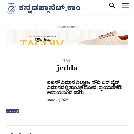
- Advertisement -
TAG
jedda
ಲಖನೌ ವಿಮಾನ ನಿಲ್ದಾಣ: ಸೌದಿ ಏರ್‌ ಲೈನ್ಸ್
ವಿಮಾನದಲ್ಲಿ ತಾಂತ್ರಿಕ ದೋಷ; ಪ್ರಯಾಣಿಕರು
ಅಪಾಯದಿಂದ ಪಾರು
June 16, 2025
ಅಪರಾಧ