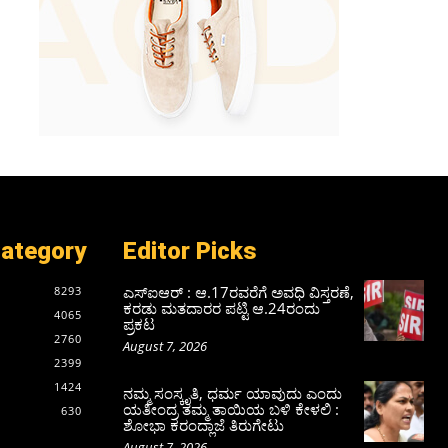
Category
Editor Picks
ಎಸ್‌ಐಆರ್‌ : ಆ.17ರವರೆಗೆ ಅವಧಿ ವಿಸ್ತರಣೆ,
8293
ಕರಡು ಮತದಾರರ ಪಟ್ಟಿ ಆ.24ರಂದು
4065
ಪ್ರಕಟ
2760
August 7, 2026
2399
1424
ನಮ್ಮ ಸಂಸ್ಕೃತಿ, ಧರ್ಮ ಯಾವುದು ಎಂದು
ಯತೀಂದ್ರ ತಮ್ಮ ತಾಯಿಯ ಬಳಿ ಕೇಳಲಿ :
630
ಶೋಭಾ ಕರಂದ್ಲಾಜೆ ತಿರುಗೇಟು
August 7, 2026