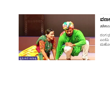
ವರ್ಣ
ಶಶಿಕಾಂ
ರಂಗ ಭೂಮಿ ದೆಹಲಿಯ ರಾಷ್ಟ್ರೀಯ ರಂಗಶಾಲೆಯು (
ಎಂಟು 
ಮಹೋತ್
ಕೃಷಿ-ಕಲೆ-ಸಾಹಿತ್ಯ