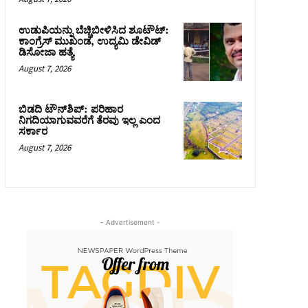
ಉಡುಪಿಯನ್ನು ಬೆಚ್ಚಿಬೀಳಿಸಿದ ಶೂಟೌಟ್‌:
ಕಾಂಗ್ರೆಸ್‌ ಮುಖಂಡ, ಉದ್ಯಮಿ ಡೇವಿಡ್
ಡಿಸೋಜಾ ಹತ್ಯೆ
August 7, 2026
ಬಿಡದಿ ಟೌನ್‌ಶಿಪ್‌: ಪರಿಹಾರ
ನಿಗದಿಯಾಗುವವರೆಗೆ ತೆರವು ಇಲ್ಲ ಎಂದ
ಸರ್ಕಾರ
August 7, 2026
- Advertisement -