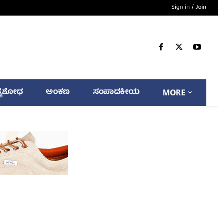
Sign in / Join
್ಯಶೋಧ
ಅಂಕಣ
ಸಂಪಾದಕೀಯ
MORE