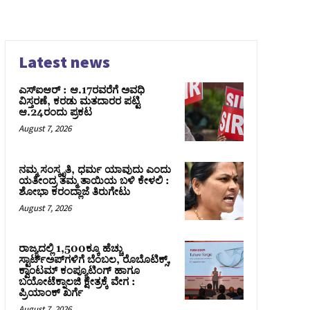
Latest news
ಎಸ್‌ಐಆರ್‌ : ಆ.17ರವರೆಗೆ ಅವಧಿ
ವಿಸ್ತರಣೆ, ಕರಡು ಮತದಾರರ ಪಟ್ಟಿ
ಆ.24ರಂದು ಪ್ರಕಟ
August 7, 2026
ನಮ್ಮ ಸಂಸ್ಕೃತಿ, ಧರ್ಮ ಯಾವುದು ಎಂದು
ಯತೀಂದ್ರ ತಮ್ಮ ತಾಯಿಯ ಬಳಿ ಕೇಳಲಿ :
ಶೋಭಾ ಕರಂದ್ಲಾಜೆ ತಿರುಗೇಟು
August 7, 2026
ರಾಜ್ಯದಲ್ಲಿ 1,500ಕ್ಕೂ ಹೆಚ್ಚು
ಸ್ಟಾರ್ಟ್‌ಅಪ್‌ಗಳಿಗೆ ಬೆಂಬಲ, ರೊಬೊಟಿಕ್ಸ್,
ಕ್ವಾಂಟಮ್ ಕಂಪ್ಯೂಟಿಂಗ್ ಹಾಗೂ
ಬಯೋಟೆಕ್ನಾಲಜಿ ಕ್ಷೇತ್ರಕ್ಕೆ ವೇಗ :
ಪ್ರಿಯಾಂಕ್‌ ಖರ್ಗೆ
August 7, 2026