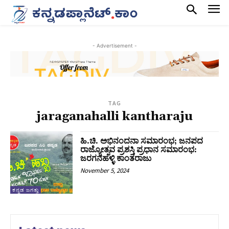
- Advertisement -
TAG
jaraganahalli kantharaju
ಹಿ.ಚಿ. ಅಭಿನಂದನಾ ಸಮಾರಂಭ; ಜನಪದ
ರಾಜ್ಯೋತ್ಸವ ಪ್ರಶಸ್ತಿ ಪ್ರಧಾನ ಸಮಾರಂಭ:
ಜರಗನಹಳ್ಳಿ ಕಾಂತರಾಜು
November 5, 2024
ಕನ್ನಡ ಜಗತ್ತು