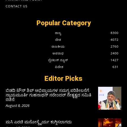
CONTACT US
Popular Category
ರಾಜ್ಯ
8300
ದೇಶ
4072
ರಾಜಕೀಯ
2760
ಅಪರಾಧ
2400
ಬ್ರೇಕಿಂಗ್ ನ್ಯೂಸ್
1427
ವಿದೇಶ
631
Editor Picks
ಬಿಡದಿ ಟೌನ್ ಶಿಪ್ ಅಭಿಪ್ರಾಯಗಳ ಸಮಗ್ರ ಪರಿಶೀಲನೆಗೆ
ನ್ಯಾಯಮೂರ್ತಿ ಗುಹನಾಥನ್ ನರೇಂದರ್ ನೇತೃತ್ವದ ಸಮಿತಿ
ರಚನೆ
August 8, 2026
ಮಸಿ ಎರಚಿ ಮನೋಸ್ಥೈರ್ಯ ಕುಗ್ಗಿಸಲಾಗದು