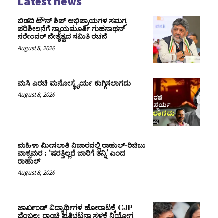
Latest news
ಬಿಡದಿ ಟೌನ್ ಶಿಪ್ ಅಭಿಪ್ರಾಯಗಳ ಸಮಗ್ರ
ಪರಿಶೀಲನೆಗೆ ನ್ಯಾಯಮೂರ್ತಿ ಗುಹನಾಥನ್
ನರೇಂದರ್ ನೇತೃತ್ವದ ಸಮಿತಿ ರಚನೆ
August 8, 2026
ಮಸಿ ಎರಚಿ ಮನೋಸ್ಥೈರ್ಯ ಕುಗ್ಗಿಸಲಾಗದು
August 8, 2026
ಮಹಿಳಾ ಮೀಸಲಾತಿ ವಿಚಾರದಲ್ಲಿ ರಾಹುಲ್‌-ರಿಜಿಜು
ವಾಕ್ಸಮರ : ‘ಷರತ್ತಿಲ್ಲದೆ ಜಾರಿಗೆ ತನ್ನಿ’ ಎಂದ
ರಾಹುಲ್‌
August 8, 2026
ಜಾರ್ಖಂಡ್‌ ವಿದ್ಯಾರ್ಥಿಗಳ ಹೋರಾಟಕ್ಕೆ CJP
ಬೆಂಬಲ: ರಾಂಚಿ ಪ್ರತಿಭಟನಾ ಸ್ಥಳಕ್ಕೆ ನಿಯೋಗ