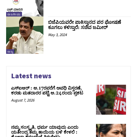
ರಾಜಕೀಯ
ಬಿಜೆಪಿಯವರೇ ಪಾಕಿಸ್ತಾನದ ಪರ ಘೋಷಣೆ
ಕೂಗಲು ಕಳಿಸ್ತಾರೆ: ಸಚಿವ ಜಮೀರ್
May 3, 2024
ರಾಜ್ಯ
Latest news
ಎಸ್‌ಐಆರ್‌ : ಆ.17ರವರೆಗೆ ಅವಧಿ ವಿಸ್ತರಣೆ,
ಕರಡು ಮತದಾರರ ಪಟ್ಟಿ ಆ.24ರಂದು ಪ್ರಕಟ
August 7, 2026
ನಮ್ಮ ಸಂಸ್ಕೃತಿ, ಧರ್ಮ ಯಾವುದು ಎಂದು
ಯತೀಂದ್ರ ತಮ್ಮ ತಾಯಿಯ ಬಳಿ ಕೇಳಲಿ :