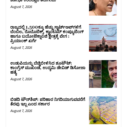
ಶೋಭಾ ಕರಂದ್ಲಾಜೆ ತಿರುಗೇಟು
August 7, 2026
ರಾಜ್ಯದಲ್ಲಿ 1,500ಕ್ಕೂ ಹೆಚ್ಚು ಸ್ಟಾರ್ಟ್‌ಅಪ್‌ಗಳಿಗೆ
ಬೆಂಬಲ, ರೊಬೊಟಿಕ್ಸ್, ಕ್ವಾಂಟಮ್ ಕಂಪ್ಯೂಟಿಂಗ್
ಹಾಗೂ ಬಯೋಟೆಕ್ನಾಲಜಿ ಕ್ಷೇತ್ರಕ್ಕೆ ವೇಗ :
ಪ್ರಿಯಾಂಕ್‌ ಖರ್ಗೆ
August 7, 2026
ಉಡುಪಿಯನ್ನು ಬೆಚ್ಚಿಬೀಳಿಸಿದ ಶೂಟೌಟ್‌:
ಕಾಂಗ್ರೆಸ್‌ ಮುಖಂಡ, ಉದ್ಯಮಿ ಡೇವಿಡ್ ಡಿಸೋಜಾ
ಹತ್ಯೆ
August 7, 2026
ಬಿಡದಿ ಟೌನ್‌ಶಿಪ್‌: ಪರಿಹಾರ ನಿಗದಿಯಾಗುವವರೆಗೆ
ತೆರವು ಇಲ್ಲ ಎಂದ ಸರ್ಕಾರ
August 7, 2026