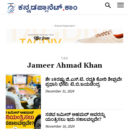
- Advertisement -
TAG
Jameer Ahmad Khan
ಶೇ 18ರಷ್ಟು ಜಿ.ಎಸ್.ಟಿ. ರದ್ದತಿ ಕೋರಿ ಶೀಘ್ರವೇ
ಪ್ರಧಾನಿ ಭೇಟಿ: ಟಿ.ಬಿ.ಜಯಚಂದ್ರ
December 31, 2024
ದೇಶ
ಸಚಿವ ಜಮೀರ್‌ ಅಹಮದ್‌ ಅವರನ್ನು
ಯಂತ್ರಿಸಲು ಇದು ಸಕಾಲವಲ್ಲವೇ?
November 16, 2024