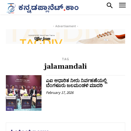
- Advertisement -
TAG
jalamandali
ಎಐ ಆಧಾರಿತ ನೀರು ನಿರ್ವಹಣೆಯಲ್ಲಿ
ಬೆಂಗಳೂರು ಜಲಮಂಡಳಿ ಮಾದರಿ
February 17, 2026
ರಾಜ್ಯ