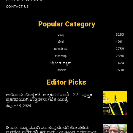
CONTACT US
Popular Category
ರಾಜ್ಯ
8283
ದೇಶ
4061
ರಾಜಕೀಯ
2759
ಅಪರಾಧ
2398
ಬ್ರೇಕಿಂಗ್ ನ್ಯೂಸ್
1424
ವಿದೇಶ
630
Editor Picks
ಅದೊಂದು ದೊಡ್ಡ ಕತೆ- ಆತ್ಮಕಥನ ಸರಣಿ- 27- ಪುಸ್ತಕ
ಪ್ರತಿನಿಧಿಯಾಗಿ ಉತ್ತರಕರ್ನಾಟಕ ಯಾತ್ರೆ
August 6, 2026
ಹಿಂದೂ ರಾಷ್ಟ್ರವನ್ನಾಗಿ ಮಾಡುವುದೆಂದರೆ ಶೋಷಣೆಯ
ವ್ಯವಸ್ಥೆಯನ್ನು ಮರಳಿ ತರುವುದು : ಯತೀಂದ್ರ ಸಿದ್ದರಾಮಯ್ಯ