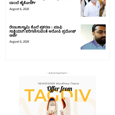
ಬಾಂಬೆ ಹೈಕೋರ್ಟ್
August 6, 2026
ರೇಣುಕಾಸ್ವಾಮಿ ಕೊಲೆ ಪ್ರಕರಣ : ಮಾಫಿ
ಸಾಕ್ಷಿಯಾಗಿ ಪರಿಗಣಿಸುವಂತೆ ಆರೋಪಿ ಪ್ರದೋಷ್‌
ಅರ್ಜಿ
August 6, 2026
- Advertisement -