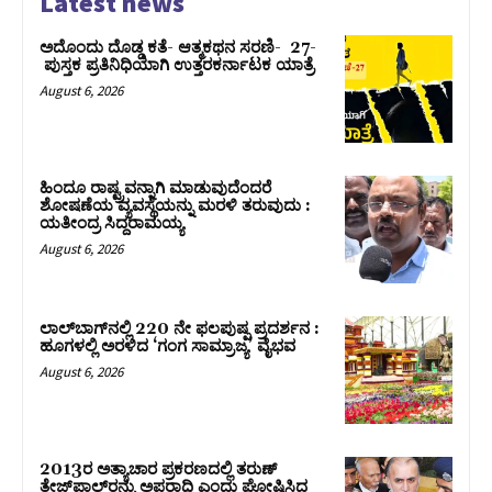
Latest news
ಅದೊಂದು ದೊಡ್ಡ ಕತೆ- ಆತ್ಮಕಥನ ಸರಣಿ- 27-
ಪುಸ್ತಕ ಪ್ರತಿನಿಧಿಯಾಗಿ ಉತ್ತರಕರ್ನಾಟಕ ಯಾತ್ರೆ
August 6, 2026
ಹಿಂದೂ ರಾಷ್ಟ್ರವನ್ನಾಗಿ ಮಾಡುವುದೆಂದರೆ
ಶೋಷಣೆಯ ವ್ಯವಸ್ಥೆಯನ್ನು ಮರಳಿ ತರುವುದು :
ಯತೀಂದ್ರ ಸಿದ್ದರಾಮಯ್ಯ
August 6, 2026
ಲಾಲ್‍ಬಾಗ್‍ನಲ್ಲಿ 220 ನೇ ಫಲಪುಷ್ಪ ಪ್ರದರ್ಶನ :
ಹೂಗಳಲ್ಲಿ ಅರಳಿದ ‘ಗಂಗ ಸಾಮ್ರಾಜ್ಯ’ ವೈಭವ
August 6, 2026
2013ರ ಅತ್ಯಾಚಾರ ಪ್ರಕರಣದಲ್ಲಿ ತರುಣ್
ತೇಜ್‌ಪಾಲ್‌ರನ್ನು ಅಪರಾಧಿ ಎಂದು ಘೋಷಿಸಿದ