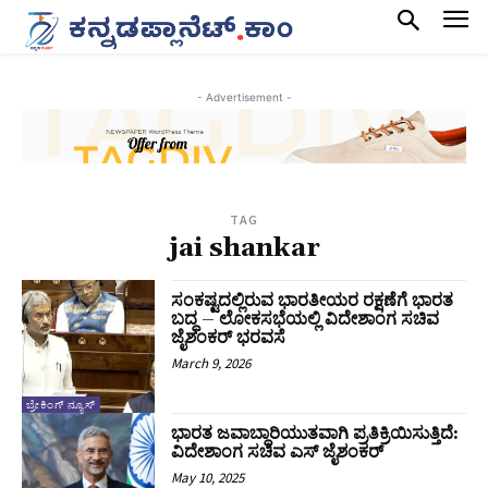
- Advertisement -
TAG
jai shankar
ಸಂಕಷ್ಟದಲ್ಲಿರುವ ಭಾರತೀಯರ ರಕ್ಷಣೆಗೆ ಭಾರತ
ಬದ್ಧ – ಲೋಕಸಭೆಯಲ್ಲಿ ವಿದೇಶಾಂಗ ಸಚಿವ
ಜೈಶಂಕರ್ ಭರವಸೆ
March 9, 2026
ಬ್ರೇಕಿಂಗ್ ನ್ಯೂಸ್
ಭಾರತ ಜವಾಬ್ದಾರಿಯುತವಾಗಿ ಪ್ರತಿಕ್ರಿಯಿಸುತ್ತಿದೆ:
ವಿದೇಶಾಂಗ ಸಚಿವ ಎಸ್ ಜೈಶಂಕರ್
May 10, 2025