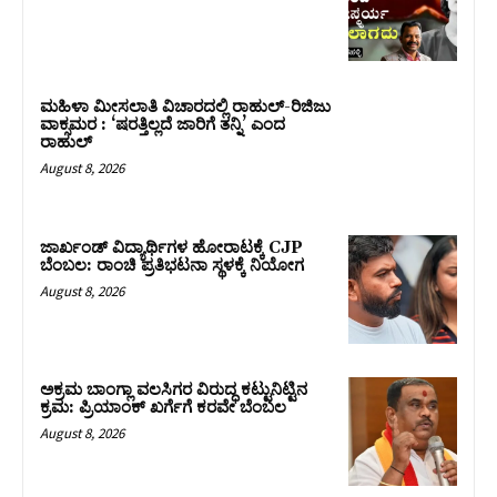
ಮಹಿಳಾ ಮೀಸಲಾತಿ ವಿಚಾರದಲ್ಲಿ ರಾಹುಲ್‌-ರಿಜಿಜು
ವಾಕ್ಸಮರ : ‘ಷರತ್ತಿಲ್ಲದೆ ಜಾರಿಗೆ ತನ್ನಿ’ ಎಂದ
ರಾಹುಲ್‌
August 8, 2026
ಜಾರ್ಖಂಡ್‌ ವಿದ್ಯಾರ್ಥಿಗಳ ಹೋರಾಟಕ್ಕೆ CJP
ಬೆಂಬಲ: ರಾಂಚಿ ಪ್ರತಿಭಟನಾ ಸ್ಥಳಕ್ಕೆ ನಿಯೋಗ
August 8, 2026
ಅಕ್ರಮ ಬಾಂಗ್ಲಾ ವಲಸಿಗರ ವಿರುದ್ಧ ಕಟ್ಟುನಿಟ್ಟಿನ
ಕ್ರಮ: ಪ್ರಿಯಾಂಕ್ ಖರ್ಗೆಗೆ ಕರವೇ ಬೆಂಬಲ
August 8, 2026