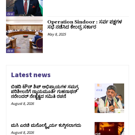
ದೇಶ
Operation Sindoor : ಸರ್ವ ಪಕ್ಷಗಳ
ಸಭೆ ನಡೆಸಿದ ಕೇಂದ್ರ ಸರ್ಕಾರ
May 8, 2025
ದೇಶ
Latest news
ಬಿಡದಿ ಟೌನ್ ಶಿಪ್ ಅಭಿಪ್ರಾಯಗಳ ಸಮಗ್ರ
ಪರಿಶೀಲನೆಗೆ ನ್ಯಾಯಮೂರ್ತಿ ಗುಹನಾಥನ್
ನರೇಂದರ್ ನೇತೃತ್ವದ ಸಮಿತಿ ರಚನೆ
August 8, 2026
ಮಸಿ ಎರಚಿ ಮನೋಸ್ಥೈರ್ಯ ಕುಗ್ಗಿಸಲಾಗದು
August 8, 2026