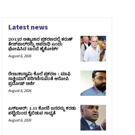
Latest news
2013ರ ಅತ್ಯಾಚಾರ ಪ್ರಕರಣದಲ್ಲಿ ತರುಣ್
ತೇಜ್‌ಪಾಲ್‌ರನ್ನು ಅಪರಾಧಿ ಎಂದು
ಘೋಷಿಸಿದ ಬಾಂಬೆ ಹೈಕೋರ್ಟ್
August 6, 2026
ರೇಣುಕಾಸ್ವಾಮಿ ಕೊಲೆ ಪ್ರಕರಣ : ಮಾಫಿ
ಸಾಕ್ಷಿಯಾಗಿ ಪರಿಗಣಿಸುವಂತೆ ಆರೋಪಿ
ಪ್ರದೋಷ್‌ ಅರ್ಜಿ
August 6, 2026
ಎಸ್‌ಐಆರ್‌: 1.11 ಕೋಟಿ ಜನರನ್ನು ಕರಡು
ಪಟ್ಟಿಯಿಂದ ಕೈಬಿಡುವ ಸಾಧ್ಯತೆ
August 6, 2026