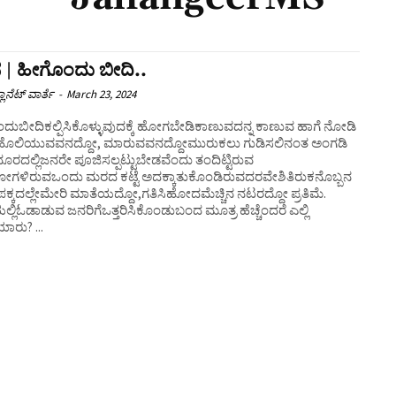
 | ಹೀಗೊಂದು ಬೀದಿ..
ಲಾನೆಟ್ ವಾರ್ತೆ
-
March 23, 2024
ದುಬೀದಿಕಲ್ಪಿಸಿಕೊಳ್ಳುವುದಕ್ಕೆ ಹೋಗಬೇಡಿಕಾಣುವದನ್ನ ಕಾಣುವ ಹಾಗೆ ನೋಡಿ
ಿಹೊಲಿಯುವವನದ್ದೋ, ಮಾರುವವನದ್ದೋಮುರುಕಲು ಗುಡಿಸಲಿನಂತ ಅಂಗಡಿ
ೂರದಲ್ಲಿಜನರೇ ಪೂಜಿಸಲ್ಪಟ್ಟುಬೇಡವೆಂದು ತಂದಿಟ್ಟಿರುವ
ಂದು ಮರದ ಕಟ್ಟೆ ಅದಕ್ಕಾತುಕೊಂಡಿರುವದರವೇಶಿತಿರುಕನೊಬ್ಬನ
ಲಿಓಡಾಡುವ ಜನರಿಗೆಒತ್ತರಿಸಿಕೊಂಡುಬಂದ ಮೂತ್ರ ಹೆಚ್ಚೆಂದರೆ ಎಲ್ಲಿ
ಮಾಡಿಯಾರು? ...