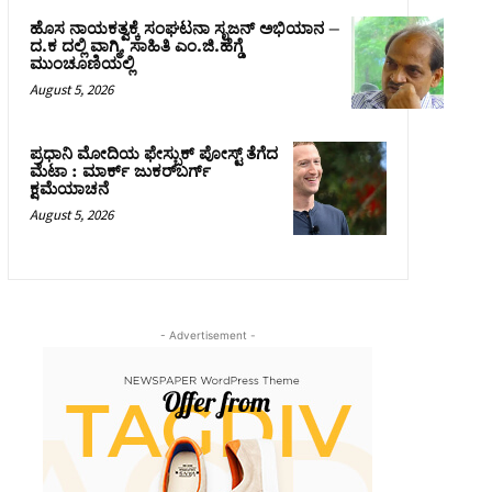
ಹೊಸ ನಾಯಕತ್ವಕ್ಕೆ ಸಂಘಟನಾ ಸೃಜನ್ ಅಭಿಯಾನ –
ದ.ಕ ದಲ್ಲಿ ವಾಗ್ಮಿ, ಸಾಹಿತಿ ಎಂ.ಜಿ.ಹೆಗ್ಡೆ
ಮುಂಚೂಣಿಯಲ್ಲಿ
August 5, 2026
ಪ್ರಧಾನಿ ಮೋದಿಯ ಫೇಸ್ಬುಕ್‌ ಪೋಸ್ಟ್‌ ತೆಗೆದ
ಮೆಟಾ : ಮಾರ್ಕ್ ಜುಕರ್‌ಬರ್ಗ್
ಕ್ಷಮೆಯಾಚನೆ
August 5, 2026
- Advertisement -