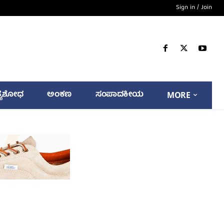
Sign in / Join
್ಯಶೋಧ
ಅಂಕಣ
ಸಂಪಾದಕೀಯ
MORE