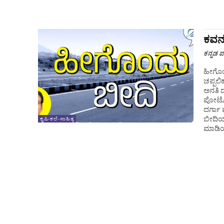
ಕವನ
ಕನ್ನಡ ಪ್
ಹೀಗೊಂ
ಚಪ್ಪಲ
ಅನತಿ ದ
ಪೋಟೋಗಳಿರುವಒ
ದರ್ಗಾ ಪಕ್ಕದಲ್ಲೇಮೇರಿ ಮಾತೆಯದ್ದೋ,ಗತಿಸಿಹೋದಮೆಚ್ಚಿನ ನಟರದ್ದೋ ಪ್ರತಿಮೆ.
ಬೀದಿಯಲ್
ಕೃಷಿ-ಕಲೆ-ಸಾಹಿತ್ಯ