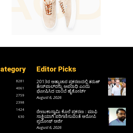
Category
Editor Picks
2013ರ ಅತ್ಯಾಚಾರ ಪ್ರಕರಣದಲ್ಲಿ ತರುಣ್
8281
ತೇಜ್‌ಪಾಲ್‌ರನ್ನು ಅಪರಾಧಿ ಎಂದು
4061
ಘೋಷಿಸಿದ ಬಾಂಬೆ ಹೈಕೋರ್ಟ್
2759
August 6, 2026
2398
1424
ರೇಣುಕಾಸ್ವಾಮಿ ಕೊಲೆ ಪ್ರಕರಣ : ಮಾಫಿ
ಸಾಕ್ಷಿಯಾಗಿ ಪರಿಗಣಿಸುವಂತೆ ಆರೋಪಿ
630
ಪ್ರದೋಷ್‌ ಅರ್ಜಿ
August 6, 2026