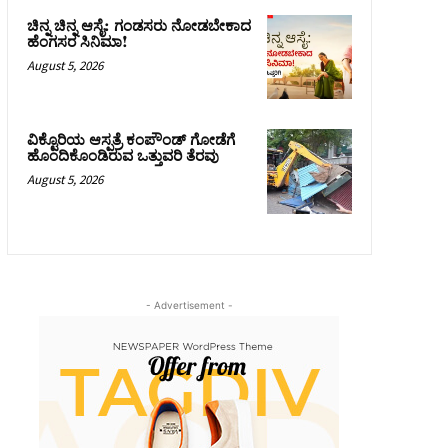
ಚಿನ್ನ ಚಿನ್ನ ಆಸೈ: ಗಂಡಸರು ನೋಡಬೇಕಾದ
ಹೆಂಗಸರ ಸಿನಿಮಾ!
August 5, 2026
ವಿಕ್ಟೊರಿಯ ಆಸ್ಪತ್ರೆ ಕಂಪೌಂಡ್ ಗೋಡೆಗೆ
ಹೊಂದಿಕೊಂಡಿರುವ ಒತ್ತುವರಿ ತೆರವು
August 5, 2026
- Advertisement -