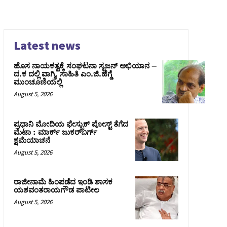
Latest news
ಹೊಸ ನಾಯಕತ್ವಕ್ಕೆ ಸಂಘಟನಾ ಸೃಜನ್ ಅಭಿಯಾನ –
ದ.ಕ ದಲ್ಲಿ ವಾಗ್ಮಿ, ಸಾಹಿತಿ ಎಂ.ಜಿ.ಹೆಗ್ಡೆ
ಮುಂಚೂಣಿಯಲ್ಲಿ
August 5, 2026
ಪ್ರಧಾನಿ ಮೋದಿಯ ಫೇಸ್ಬುಕ್‌ ಪೋಸ್ಟ್‌ ತೆಗೆದ
ಮೆಟಾ : ಮಾರ್ಕ್ ಜುಕರ್‌ಬರ್ಗ್
ಕ್ಷಮೆಯಾಚನೆ
August 5, 2026
ರಾಜೀನಾಮೆ ಹಿಂಪಡೆದ ಇಂಡಿ ಶಾಸಕ
ಯಶವಂತರಾಯಗೌಡ ಪಾಟೀಲ
August 5, 2026