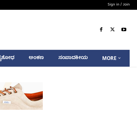
Sign in / Join
್ಯಶೋಧ
ಅಂಕಣ
ಸಂಪಾದಕೀಯ
MORE