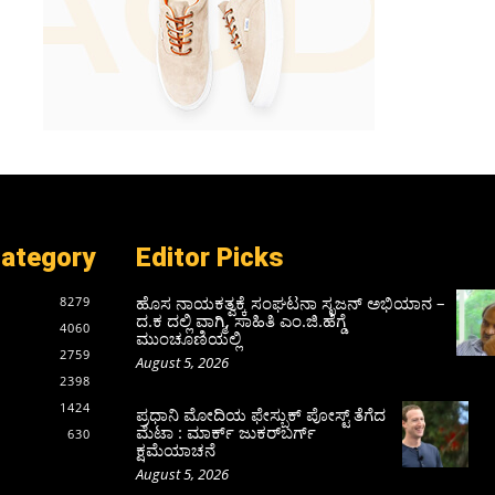
Category
Editor Picks
ಹೊಸ ನಾಯಕತ್ವಕ್ಕೆ ಸಂಘಟನಾ ಸೃಜನ್ ಅಭಿಯಾನ –
8279
ದ.ಕ ದಲ್ಲಿ ವಾಗ್ಮಿ, ಸಾಹಿತಿ ಎಂ.ಜಿ.ಹೆಗ್ಡೆ
4060
ಮುಂಚೂಣಿಯಲ್ಲಿ
2759
August 5, 2026
2398
1424
ಪ್ರಧಾನಿ ಮೋದಿಯ ಫೇಸ್ಬುಕ್‌ ಪೋಸ್ಟ್‌ ತೆಗೆದ
ಮೆಟಾ : ಮಾರ್ಕ್ ಜುಕರ್‌ಬರ್ಗ್
630
ಕ್ಷಮೆಯಾಚನೆ
August 5, 2026