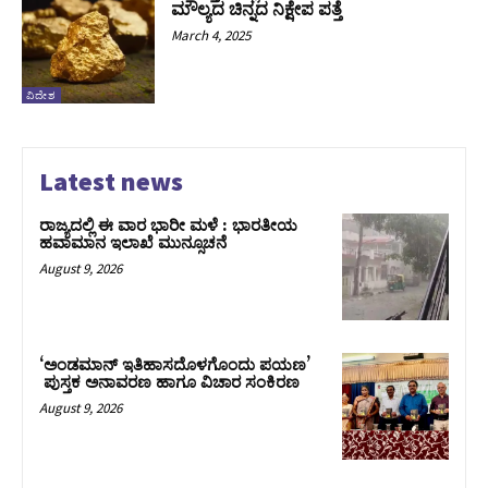
ಮೌಲ್ಯದ ಚಿನ್ನದ ನಿಕ್ಷೇಪ ಪತ್ತೆ
March 4, 2025
ವಿದೇಶ
Latest news
ರಾಜ್ಯದಲ್ಲಿ ಈ ವಾರ ಭಾರೀ ಮಳೆ : ಭಾರತೀಯ
ಹವಾಮಾನ ಇಲಾಖೆ ಮುನ್ಸೂಚನೆ
August 9, 2026
‘ಅಂಡಮಾನ್ ಇತಿಹಾಸದೊಳಗೊಂದು ಪಯಣ’
ಪುಸ್ತಕ ಅನಾವರಣ ಹಾಗೂ ವಿಚಾರ ಸಂಕಿರಣ
August 9, 2026