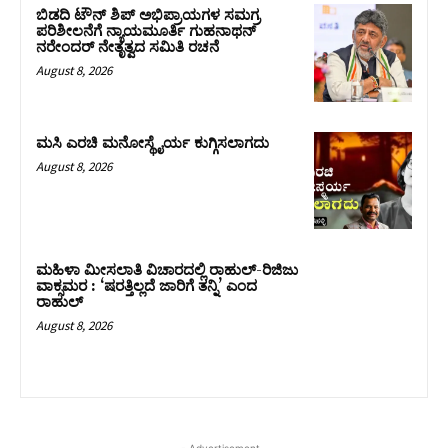
ಬಿಡದಿ ಟೌನ್ ಶಿಪ್ ಅಭಿಪ್ರಾಯಗಳ ಸಮಗ್ರ
ಪರಿಶೀಲನೆಗೆ ನ್ಯಾಯಮೂರ್ತಿ ಗುಹನಾಥನ್
ನರೇಂದರ್ ನೇತೃತ್ವದ ಸಮಿತಿ ರಚನೆ
August 8, 2026
ಮಸಿ ಎರಚಿ ಮನೋಸ್ಥೈರ್ಯ ಕುಗ್ಗಿಸಲಾಗದು
August 8, 2026
ಮಹಿಳಾ ಮೀಸಲಾತಿ ವಿಚಾರದಲ್ಲಿ ರಾಹುಲ್‌-ರಿಜಿಜು
ವಾಕ್ಸಮರ : ‘ಷರತ್ತಿಲ್ಲದೆ ಜಾರಿಗೆ ತನ್ನಿ’ ಎಂದ
ರಾಹುಲ್‌
August 8, 2026