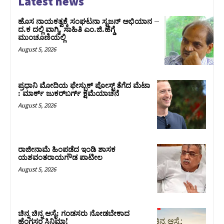
Latest news
ಹೊಸ ನಾಯಕತ್ವಕ್ಕೆ ಸಂಘಟನಾ ಸೃಜನ್ ಅಭಿಯಾನ –
ದ.ಕ ದಲ್ಲಿ ವಾಗ್ಮಿ, ಸಾಹಿತಿ ಎಂ.ಜಿ.ಹೆಗ್ಡೆ
ಮುಂಚೂಣಿಯಲ್ಲಿ
August 5, 2026
ಪ್ರಧಾನಿ ಮೋದಿಯ ಫೇಸ್ಬುಕ್‌ ಪೋಸ್ಟ್‌ ತೆಗೆದ ಮೆಟಾ
: ಮಾರ್ಕ್ ಜುಕರ್‌ಬರ್ಗ್ ಕ್ಷಮೆಯಾಚನೆ
August 5, 2026
ರಾಜೀನಾಮೆ ಹಿಂಪಡೆದ ಇಂಡಿ ಶಾಸಕ
ಯಶವಂತರಾಯಗೌಡ ಪಾಟೀಲ
August 5, 2026
ಚಿನ್ನ ಚಿನ್ನ ಆಸೈ: ಗಂಡಸರು ನೋಡಬೇಕಾದ
ಹೆಂಗಸರ ಸಿನಿಮಾ!