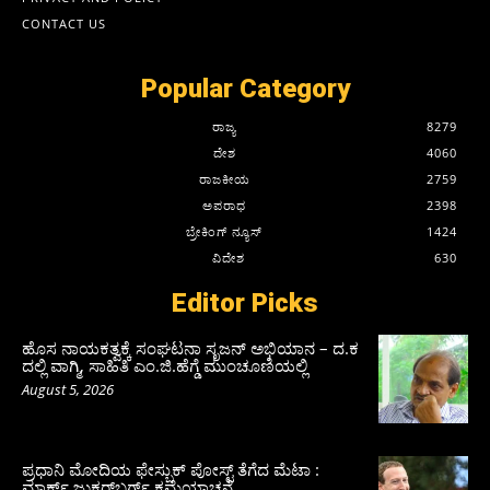
CONTACT US
Popular Category
ರಾಜ್ಯ
8279
ದೇಶ
4060
ರಾಜಕೀಯ
2759
ಅಪರಾಧ
2398
ಬ್ರೇಕಿಂಗ್ ನ್ಯೂಸ್
1424
ವಿದೇಶ
630
Editor Picks
ಹೊಸ ನಾಯಕತ್ವಕ್ಕೆ ಸಂಘಟನಾ ಸೃಜನ್ ಅಭಿಯಾನ – ದ.ಕ
ದಲ್ಲಿ ವಾಗ್ಮಿ, ಸಾಹಿತಿ ಎಂ.ಜಿ.ಹೆಗ್ಡೆ ಮುಂಚೂಣಿಯಲ್ಲಿ
August 5, 2026
ಪ್ರಧಾನಿ ಮೋದಿಯ ಫೇಸ್ಬುಕ್‌ ಪೋಸ್ಟ್‌ ತೆಗೆದ ಮೆಟಾ :
ಮಾರ್ಕ್ ಜುಕರ್‌ಬರ್ಗ್ ಕ್ಷಮೆಯಾಚನೆ