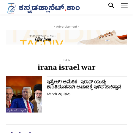
- Advertisement -
TAG
irana israel war
ಇಸ್ರೇಲ್/ಅಮೆರಿಕ- ಇರಾನ್‌ ಯುದ್ಧ:
ಶಾಂತಿದೂತನಾಗಿ ಅಖಾಡಕ್ಕೆ ಇಳಿದ ಪಾಕಿಸ್ತಾನ
March 24, 2026
ಬ್ರೇಕಿಂಗ್ ನ್ಯೂಸ್