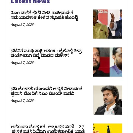
Latest news
ಸಿಎಂ ಮನೆಗೆ ಭೇಟಿ ನೀಡಿ ರಾಜೀನಾಮೆಗೆ
ಸಮಯಾವಕಾಶ ಕೇಳಿದ ಸಭಾಪತಿ ಹೊರಟ್ಟಿ
August 7, 2026
ನಟನಿಗೆ ಮಾಫಿ ಸಾಕ್ಷಿ ಆತಂಕ : ಜೈಲಿನಲ್ಲಿ ತೀವ್ರ
ಚಿಂತೆಗೀಡಾಗಿ ನಿದ್ದೆ ಮಾಡದ ದರ್ಶನ್!
August 7, 2026
ನದಿ ಜೋಡಣೆ ಯೋಜನೆಗೆ ಆದ್ಯತೆ ನೀಡುವಂತೆ
ಪ್ರಧಾನಿ ಮೋದಿಗೆ ಸಿಎಂ ವಿಜಯ್‌ ಮನವಿ
August 7, 2026
ಅದೊಂದು ದೊಡ್ಡ ಕತೆ- ಆತ್ಮಕಥನ ಸರಣಿ- 27-
ಪುಸ್ತಕ ಪ್ರತಿನಿಧಿಯಾಗಿ ಉತ್ತರಕರ್ನಾಟಕ ಯಾತ್ರೆ