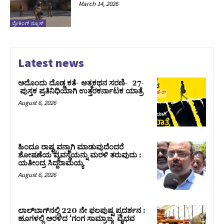
March 14, 2026
ಬ್ರೇಕಿಂಗ್ ನ್ಯೂಸ್
Latest news
ಅದೊಂದು ದೊಡ್ಡ ಕತೆ- ಆತ್ಮಕಥನ ಸರಣಿ- 27-
ಪುಸ್ತಕ ಪ್ರತಿನಿಧಿಯಾಗಿ ಉತ್ತರಕರ್ನಾಟಕ ಯಾತ್ರೆ
August 6, 2026
ಹಿಂದೂ ರಾಷ್ಟ್ರವನ್ನಾಗಿ ಮಾಡುವುದೆಂದರೆ
ಶೋಷಣೆಯ ವ್ಯವಸ್ಥೆಯನ್ನು ಮರಳಿ ತರುವುದು :
ಯತೀಂದ್ರ ಸಿದ್ದರಾಮಯ್ಯ
August 6, 2026
ಲಾಲ್‍ಬಾಗ್‍ನಲ್ಲಿ 220 ನೇ ಫಲಪುಷ್ಪ ಪ್ರದರ್ಶನ :
ಹೂಗಳಲ್ಲಿ ಅರಳಿದ ‘ಗಂಗ ಸಾಮ್ರಾಜ್ಯ’ ವೈಭವ