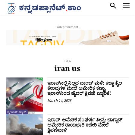
- Advertisement -
TAG
iran us
ಇರಾನ್‌ನಲ್ಲಿ ನಿಲ್ಲದ ಬಾಂಬ್ ಮಳೆ: ಕಚ್ಚಾ ತೈಲ
ಕೇಂದ್ರಗಳ ಮೇಲೆ ಅಮೇರಿಕ ಕಣ್ಣು,
ಇರಾನ್‌ನಿಂದ ಹೈದರ್ ಕ್ಷಿಪಣಿ ಎಚ್ಚರಿಕೆ!
March 14, 2026
ಬ್ರೇಕಿಂಗ್ ನ್ಯೂಸ್
ಇರಾನ್-ಅಮೆರಿಕ ಸಂಘರ್ಷ ತೀವ್ರ: ಬಾಗ್ದಾದ್
ಅಮೇರಿಕ ರಾಯಭಾರಿ ಕಚೇರಿ ಮೇಲೆ
ಕ್ಷಿಪಣಿದಾಳಿ