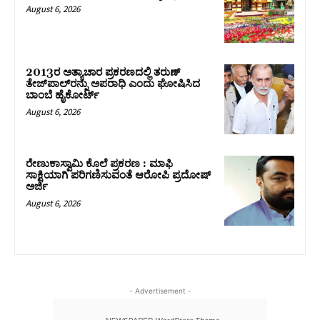
August 6, 2026
2013ರ ಅತ್ಯಾಚಾರ ಪ್ರಕರಣದಲ್ಲಿ ತರುಣ್
ತೇಜ್‌ಪಾಲ್‌ರನ್ನು ಅಪರಾಧಿ ಎಂದು ಘೋಷಿಸಿದ
ಬಾಂಬೆ ಹೈಕೋರ್ಟ್
August 6, 2026
ರೇಣುಕಾಸ್ವಾಮಿ ಕೊಲೆ ಪ್ರಕರಣ : ಮಾಫಿ
ಸಾಕ್ಷಿಯಾಗಿ ಪರಿಗಣಿಸುವಂತೆ ಆರೋಪಿ ಪ್ರದೋಷ್‌
ಅರ್ಜಿ
August 6, 2026
- Advertisement -